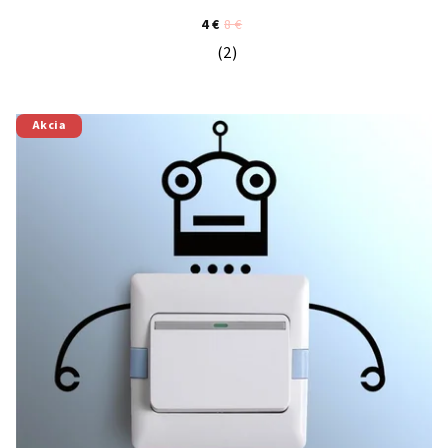
4 €
8 €
(2)
Priemerné hodnotenie produktu je 5
Akcia