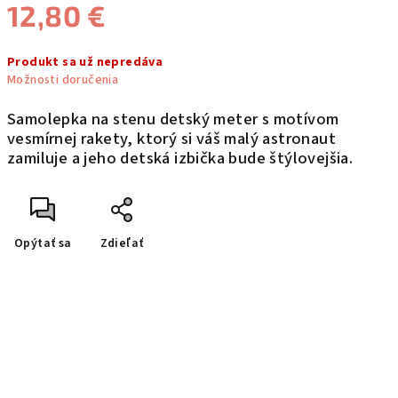
12,80 €
Jednotková
Produkt sa už nepredáva
cena:
Možnosti doručenia
Samolepka na stenu detský meter s motívom
vesmírnej rakety, ktorý si váš malý astronaut
zamiluje a jeho detská izbička bude štýlovejšia.
Opýtať sa
Zdieľať