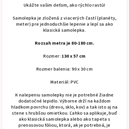
Ukážte vašim deťom, ako rýchlo rastú!
Samolepka je zložená z viacerých častí (planéty,
meter) pre jednoduchšie lepenie a lepí sa ako
klasická samolepka.
Rozsah metra je 80-180 cm.
Rozmer:
130 x 57 cm
Rozmer balenia: 90 x 30 cm
Materiál: PVC
K nalepeniu samolepky nie je potrebné žiadne
dodatočné lepidlo. Výborne drží na každom
hladkom povrchu (drevo, sklo, kov) a tak isto aj na
stene s hrubšou omietkou. Ľahko sa aplikuje, buď
ako klasická samolepka alebo ako tapeta s
prenosovou fóliou, ktorá, ak je potrebná, je