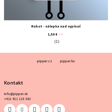
Robot - nálepka nad vypínač
1,50 €
3 €
(1)
Priemerné hodnotenie produktu je 5
Z
pipper.cz
pipper.hu
á
p
ä
Kontakt
t
i
info
@
pipper.sk
e
+421 911 123 362