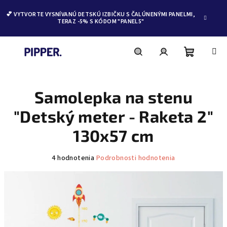
💕 VYTVORTE VYSNÍVANÚ DETSKÚ IZBIČKU S ČALÚNENÝMI PANELMI,
TERAZ -5% S KÓDOM "PANEL5"
Nákupn
Hľadať
Prihlásenie
Prejsť
na
obsah
Samolepka na stenu
košík
"Detský meter - Raketa 2"
130x57 cm
Priemerné
4 hodnotenia
Podrobnosti hodnotenia
hodnotenie
produktu
je
5,0
z
5