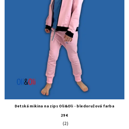
Detská mikina na zips Oli&Oli - bledoružová farba
29 €
(2)
Priemerné hodnotenie produktu je 5