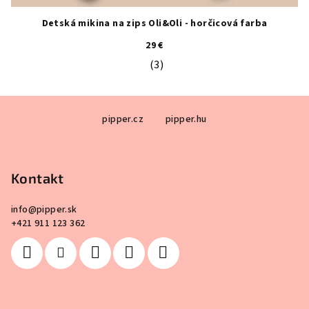
Detská mikina na zips Oli&Oli - horčicová farba
29 €
(3)
Priemerné hodnotenie produktu je 5
Z
pipper.cz
pipper.hu
á
p
ä
Kontakt
t
i
info
@
pipper.sk
e
+421 911 123 362