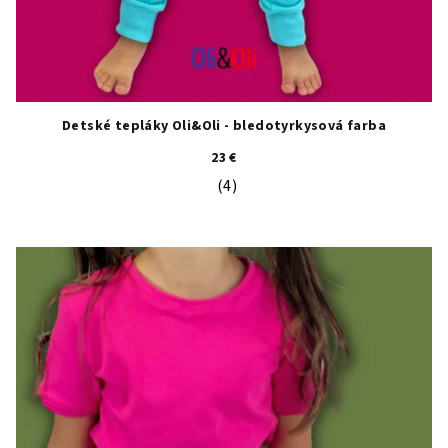
Detské tepláky Oli&Oli - bledotyrkysová farba
23 €
(4)
Priemerné hodnotenie produktu je 5