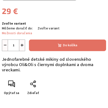
29 €
Jednotková
Zvoľte variant
cena:
Môžeme doručiť do:
Zvoľte variant
Možnosti doručenia
−
+
Do košíka
Jednofarebné detské mikiny od slovenského
výrobcu Oli&Oli s čiernymi doplnkami a dvoma
vreckami.
Opýtať sa
Zdieľať