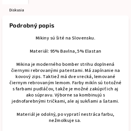
Diskusia
Podrobný popis
Mikiny sú šité na Slovensku.
Materiál: 95% Bavlna, 5% Elastan
Mikina je moderného bomber strihu doplnená
čiernymi rebrovanými patentami. Má zapínanie na
kovový zips. Taktiež má dve vrecká, lemované
čiernym rebrovaným lemom. Farby mikín sú totožné
s farbami pudláčov, takže je možné zakúpiť ich aj
ako súpravu. Výborne sa kombinujú s
jednofarebnými tričkami, ale aj sukňami a šatami.
Materiál je odolný, po vypratí nestráca farbu,
nežmolkuje sa.