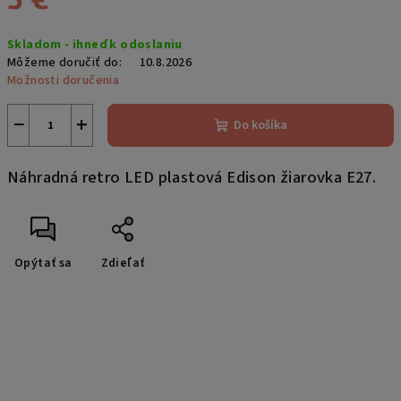
Jednotková
Skladom - ihneď k odoslaniu
cena:
Môžeme doručiť do:
10.8.2026
Možnosti doručenia
−
+
Do košíka
Náhradná retro LED plastová Edison žiarovka E27.
Opýtať sa
Zdieľať