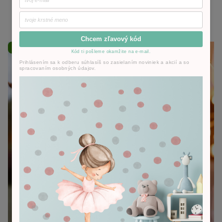
Chcem zľavový kód
Doprava zadarmo
Kód ti pošleme okamžite na e-mail.
Prihlásením sa k odberu súhlasíš so zasielaním noviniek a akcií a so
spracovaním osobných údajov.