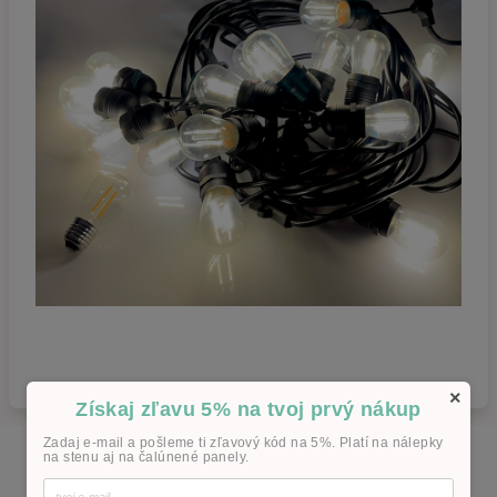
×
Získaj zľavu 5% na tvoj prvý nákup
Zadaj e-mail a pošleme ti zľavový kód na 5%. Platí na nálepky
na stenu aj na čalúnené panely.
Súvisiaci tovar