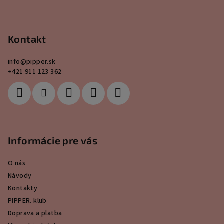
p
ä
Kontakt
t
i
info
@
pipper.sk
e
+421 911 123 362
Informácie pre vás
O nás
Návody
Kontakty
PIPPER. klub
Doprava a platba