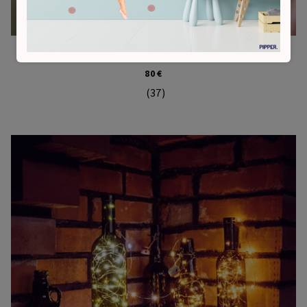
Vonkajšia svetelná reťaz s LED žiarovkami - 20 m
80 €
(37)
Priemerné hodnotenie produktu je 5