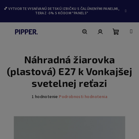
💕 VYTVORTE VYSNÍVANÚ DETSKÚ IZBIČKU S ČALÚNENÝMI PANELMI,
TERAZ -5% S KÓDOM "PANEL5"
Nákupn
Hľadať
Prihlásenie
Prejsť
na
obsah
Náhradná žiarovka
košík
(plastová) E27 k Vonkajšej
svetelnej reťazi
Priemerné
1 hodnotenie
Podrobnosti hodnotenia
hodnotenie
produktu
je
5,0
z
5