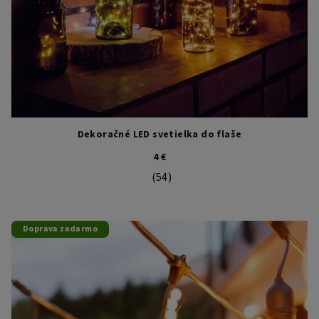
Dekoračné LED svetielka do flaše
4 €
(54)
Priemerné hodnotenie produktu je 4
Doprava zadarmo