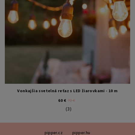
Vonkajšia svetelná reťaz s LED žiarovkami - 10 m
60 €
70 €
(3)
Priemerné hodnotenie produktu je 5
Z
pipper.cz
pipper.hu
á