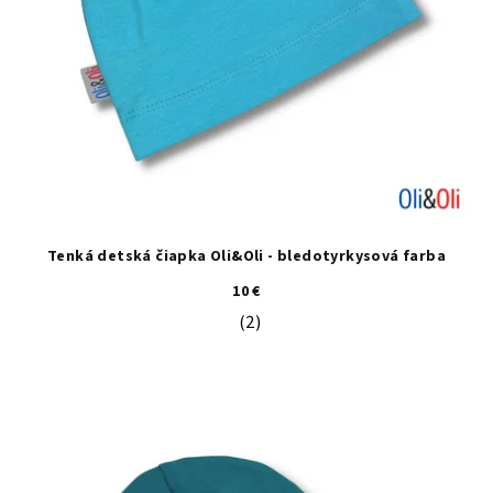
Tenká detská čiapka Oli&Oli - bledotyrkysová farba
10 €
(2)
Priemerné hodnotenie produktu je 5