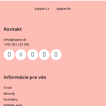
Z
pipper.cz
pipper.hu
á
p
ä
Kontakt
t
i
info
@
pipper.sk
e
+421 911 123 362
Informácie pre vás
O nás
Návody
Kontakty
PIPPER. klub