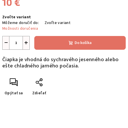
10 €
Jednotková
Zvoľte variant
cena:
Môžeme doručiť do:
Zvoľte variant
Možnosti doručenia
−
+
Do košíka
Čiapka je vhodná do sychravého jesenného alebo
ešte chladného jarného počasia.
Opýtať sa
Zdieľať