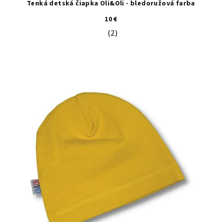
Tenká detská čiapka Oli&Oli - bledoružová farba
10 €
(2)
Priemerné hodnotenie produktu je 5