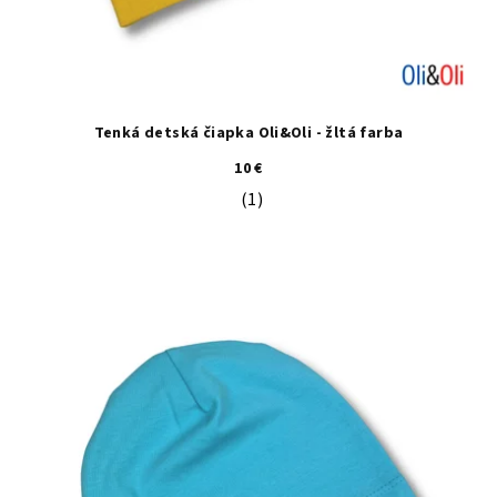
Tenká detská čiapka Oli&Oli - žltá farba
10 €
(1)
Priemerné hodnotenie produktu je 5