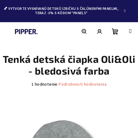
💕 VYTVORTE VYSNÍVANÚ DETSKÚ IZBIČKU S ČALÚNENÝMI PANELMI,
TERAZ -5% S KÓDOM "PANEL5"
Nákupn
Hľadať
Prihlásenie
Prejsť
na
obsah
Tenká detská čiapka Oli&Oli
košík
- bledosivá farba
Priemerné
1 hodnotenie
Podrobnosti hodnotenia
hodnotenie
produktu
je
5,0
z
5
hviezdičiek.