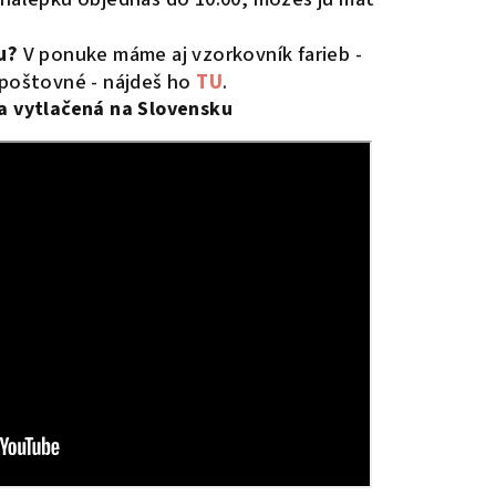
u?
V ponuke máme aj vzorkovník farieb -
 poštovné - nájdeš ho
TU
.
 a vytlačená na Slovensku