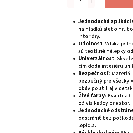
−
+
Jednoduchá aplikáci
na hladkú alebo hrubo
interiéry.
Odolnosť
: Vďaka jedn
sú textilné nálepky o
Univerzálnosť
: Skvel
čím dodá interiéru uni
Bezpečnosť
: Materiál
bezpečný pre všetky 
obáv použiť aj v detsk
Živé farby
: Kvalitná t
oživia každý priestor.
Jednoduché odstrán
odstrániť bez poškod
lepidla.
Rýchle dodanie:
Ak s