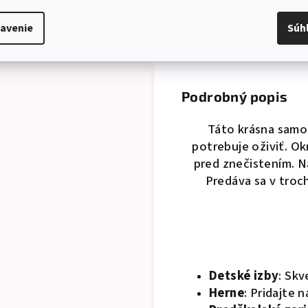
avenie
Súh
Popis
Parame
Podrobný popis
Táto krásna samol
potrebuje oživiť. O
pred znečistením. N
Predáva sa v troc
Detské izby
: Skv
Herne
: Pridajte 