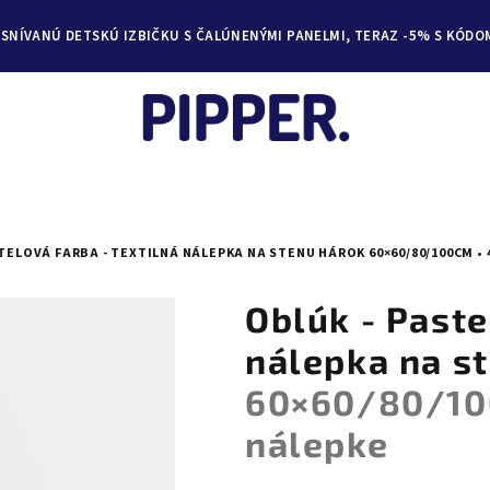
YSNÍVANÚ DETSKÚ IZBIČKU S ČALÚNENÝMI PANELMI, TERAZ -5% S KÓDO
STELOVÁ FARBA - TEXTILNÁ NÁLEPKA NA STENU
HÁROK 60×60/80/100CM •
Oblúk - Paste
nálepka na s
60×60/80/100
nálepke