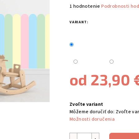
Priemerné
1 hodnotenie
Podrobnosti ho
hodnotenie
produktu
VARIANT:
je
5,0
z
5
hviezdičiek.
od
23,90 
Jednotková
cena:
Zvoľte variant
Môžeme doručiť do:
Zvoľte va
Možnosti doručenia