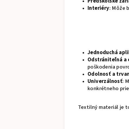
Predškolské zar
Interiéry
: Môže b
Jednoduchá apli
Odstrániteľná a
poškodenia povr
Odolnosť a trvan
Univerzálnosť
: 
konkrétneho prie
Textilný materiál je 