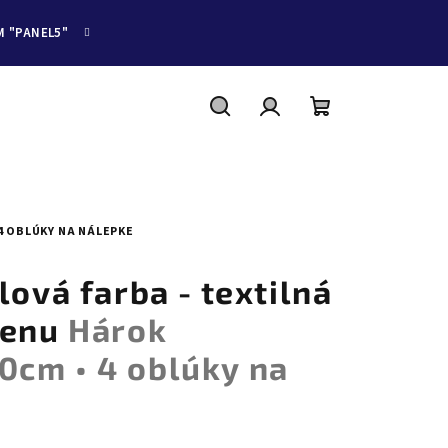
M "PANEL5"
Hľadať
Prihlásenie
Nákupný
košík
 4 OBLÚKY NA NÁLEPKE
lová farba - textilná
tenu
Hárok
cm • 4 oblúky na