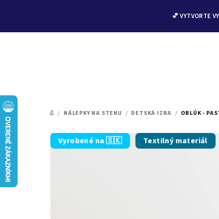
💕 VYTVORTE V
Prejsť
na
/
NÁLEPKY NA STENU
/
DETSKÁ IZBA
/
OBLÚK - PA
DOMOV
obsah
Vyrobené na 🇸🇰
Textilný materiál