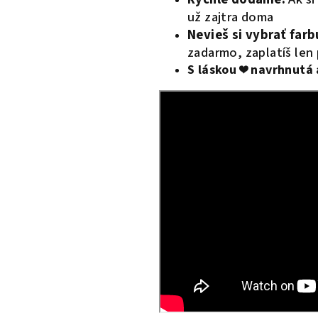
už zajtra doma
Nevieš si vybrať farb
zadarmo, zaplatíš len
S láskou ❤️ navrhnutá