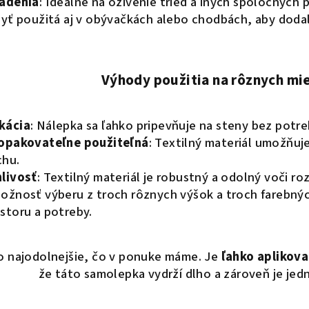
iadenia
: Ideálne na oživenie tried a iných spoločných p
yť použitá aj v obývačkách alebo chodbách, aby dodal
Výhody použitia na rôznych mi
kácia
: Nálepka sa ľahko pripevňuje na steny bez potr
 opakovateľne použiteľná
: Textilný materiál umožňu
chu.
livosť
: Textilný materiál je robustný a odolný voči r
Možnosť výberu z troch rôznych výšok a troch farebný
storu a potreby.
to najodolnejšie, čo v ponuke máme. Je
ľahko aplikova
že táto samolepka vydrží dlho a zároveň je je