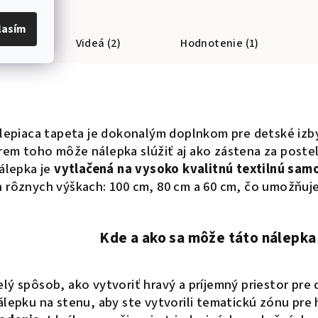
lasím
tre
Videá (2)
Hodnotenie (1)
epiaca tapeta je dokonalým doplnkom pre detské izby,
krem toho môže nálepka slúžiť aj ako zástena za posteľ
álepka je
vytlačená na vysoko kvalitnú textilnú samo
h rôznych výškach: 100 cm, 80 cm a 60 cm, čo umožňuje 
Kde a ako sa môže táto nálepka
elý spôsob, ako vytvoriť hravý a príjemný priestor pre 
nálepku na stenu, aby ste vytvorili tematickú zónu pre 