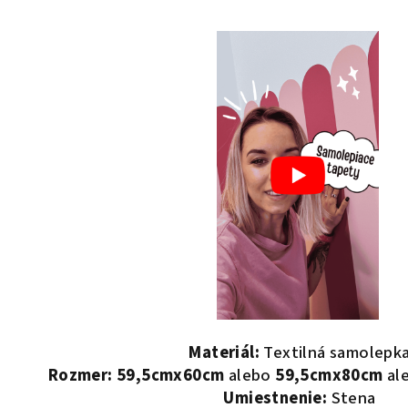
Materiál:
Textilná samolepk
Rozmer:
59,5cmx60cm
alebo
59,5cmx80cm
al
Umiestnenie:
Stena