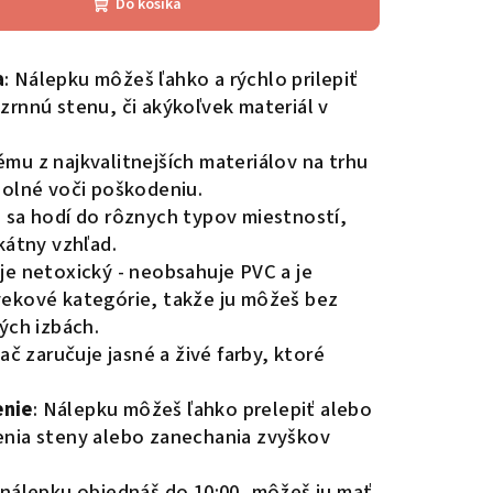
Do košíka
a
: Nálepku môžeš ľahko a rýchlo prilepiť
zrnnú stenu, či akýkoľvek materiál v
ému z najkvalitnejších materiálov na trhu
dolné voči poškodeniu.
e sa hodí do rôznych typov miestností,
kátny vzhľad.
 je netoxický - neobsahuje PVC a je
vekové kategórie, takže ju môžeš bez
ých izbách.
lač zaručuje jasné a živé farby, ktoré
enie
: Nálepku môžeš ľahko prelepiť alebo
enia steny alebo zanechania zvyškov
i nálepku objednáš do 10:00, môžeš ju mať