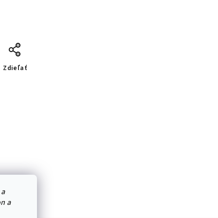
Zdieľať
 a
on a