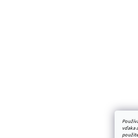
Použív
vďaka a
použit