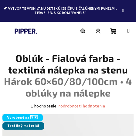
💕 VYTVORTE VYSNÍVANÚ DETSKÚ IZBIČKU S ČALÚNENÝMI PANELMI,
TERAZ -5% S KÓDOM "PANEL5"
Nákupn
Hľadať
Prihlásenie
Prejsť
na
obsah
Oblúk - Fialová farba -
košík
textilná nálepka na stenu
Hárok 60×60/80/100cm • 4
oblúky na nálepke
Priemerné
1 hodnotenie
Podrobnosti hodnotenia
hodnotenie
produktu
Vyrobené na 🇸🇰
je
Textilný materiál
5,0