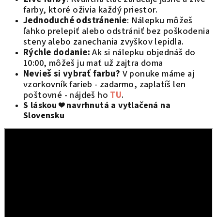
farby, ktoré oživia každý priestor.
Jednoduché odstránenie
: Nálepku môžeš
ľahko prelepiť alebo odstrániť bez poškodenia
steny alebo zanechania zvyškov lepidla.
Rýchle dodanie:
Ak si nálepku objednáš do
10:00, môžeš ju mať už zajtra doma
Nevieš si vybrať farbu?
V ponuke máme aj
vzorkovník farieb - zadarmo, zaplatíš len
poštovné - nájdeš ho
TU
.
S láskou ❤️ navrhnutá a vytlačená na
Slovensku