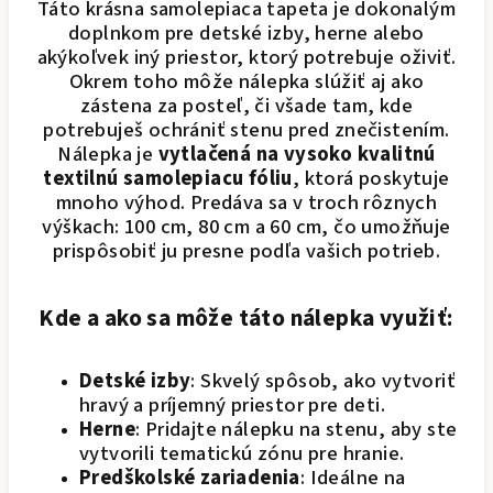
Táto krásna samolepiaca tapeta je dokonalým
doplnkom pre detské izby, herne alebo
akýkoľvek iný priestor, ktorý potrebuje oživiť.
Okrem toho môže nálepka slúžiť aj ako
zástena za posteľ, či všade tam, kde
potrebuješ ochrániť stenu pred znečistením.
Nálepka je
vytlačená na vysoko kvalitnú
textilnú samolepiacu fóliu
, ktorá poskytuje
mnoho výhod. Predáva sa v troch rôznych
výškach: 100 cm, 80 cm a 60 cm, čo umožňuje
prispôsobiť ju presne podľa vašich potrieb.
Kde a ako sa môže táto nálepka využiť:
Detské izby
: Skvelý spôsob, ako vytvoriť
hravý a príjemný priestor pre deti.
Herne
: Pridajte nálepku na stenu, aby ste
vytvorili tematickú zónu pre hranie.
Predškolské zariadenia
: Ideálne na