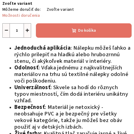
Zvoľte variant
cena:
Môžeme doručiť do:
Zvoľte variant
Možnosti doručenia
−
+
Do košíka
Jednoduchá aplikácia
: Nálepku môžeš ľahko a
rýchlo prilepiť na hladkú alebo hrubozrnnú
stenu, či akýkoľvek materiál v interiéry.
Odolnosť
: Vďaka jednému z najkvalitnejších
materiálov na trhu sú textilné nálepky odolné
voči poškodeniu.
Univerzálnosť
: Skvele sa hodí do rôznych
typov miestností, čím dodá interiéru unikátny
vzhľad.
Bezpečnosť
: Materiál je netoxický -
neobsahuje PVC a je bezpečný pre všetky
vekové kategórie, takže ju môžeš bez obáv
použiť aj v detských izbách.
Živé farby
: Kvalitná tlač zaručuje jasné a živé