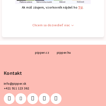
Ak máš záujem, vzorkovník nájdeš ho
TU
.
Chcem sa dozvedieť viac
Z
pipper.cz
pipper.hu
á
p
ä
Kontakt
t
i
info
@
pipper.sk
e
+421 911 123 362