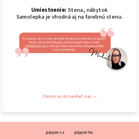
Umiestnenie:
Stena, nábytok
Samolepka je vhodná aj na farebnú stenu.
Chcem sa dozvedieť viac
Z
pipper.cz
pipper.hu
á