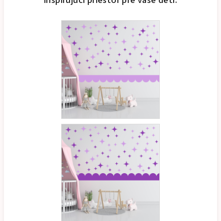
inšpirujúci priestor pre vaše deti.