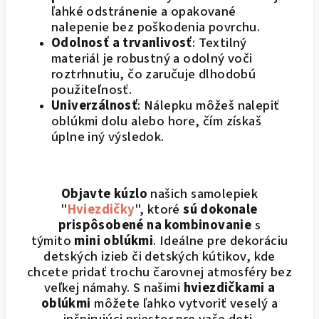
ľahké odstránenie a opakované
nalepenie bez poškodenia povrchu.
Odolnosť a trvanlivosť
: Textilný
materiál je robustný a odolný voči
roztrhnutiu, čo zaručuje dlhodobú
použiteľnosť.
Univerzálnosť
: Nálepku môžeš nalepiť
oblúkmi dolu alebo hore, čím získaš
úplne iný výsledok.
Objavte kúzlo
našich samolepiek
"
Hviezdičky
", ktoré
sú dokonale
prispôsobené na kombinovanie
s
týmito
mini oblúkmi
. Ideálne pre dekoráciu
detských izieb či detských kútikov, kde
chcete pridať trochu čarovnej atmosféry bez
veľkej námahy. S našimi
hviezdičkami a
oblúkmi
môžete ľahko vytvoriť veselý a