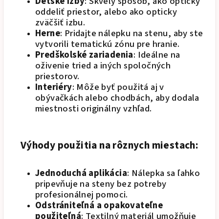
Detské izby
: Skvelý spôsob, ako opticky
oddeliť priestor, alebo ako opticky
zväčšiť izbu.
Herne
: Pridajte nálepku na stenu, aby ste
vytvorili tematickú zónu pre hranie.
Predškolské zariadenia
: Ideálne na
oživenie tried a iných spoločných
priestorov.
Interiéry
: Môže byť použitá aj v
obývačkách alebo chodbách, aby dodala
miestnosti originálny vzhľad.
Výhody použitia na rôznych miestach:
Jednoduchá aplikácia
: Nálepka sa ľahko
pripevňuje na steny bez potreby
profesionálnej pomoci.
Odstrániteľná a opakovateľne
použiteľná
: Textilný materiál umožňuje