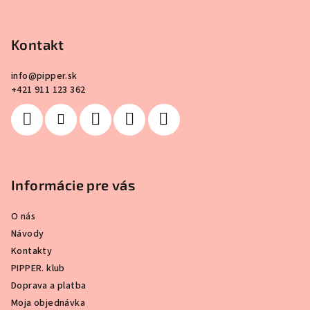
p
ä
Kontakt
t
i
info
@
pipper.sk
e
+421 911 123 362
Informácie pre vás
O nás
Návody
Kontakty
PIPPER. klub
Doprava a platba
Moja objednávka