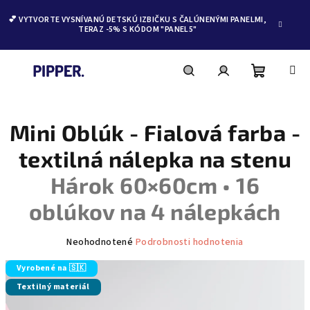
💕 VYTVORTE VYSNÍVANÚ DETSKÚ IZBIČKU S ČALÚNENÝMI PANELMI,
TERAZ -5% S KÓDOM "PANEL5"
Nákupn
Hľadať
Prihlásenie
Prejsť
na
obsah
Mini Oblúk - Fialová farba -
košík
textilná nálepka na stenu
Hárok 60×60cm • 16
oblúkov na 4 nálepkách
Priemerné
Neohodnotené
Podrobnosti hodnotenia
hodnotenie
produktu
Vyrobené na 🇸🇰
je
Textilný materiál
0,0