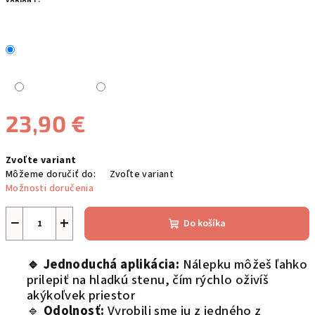
VARIANT:
23,90 €
Jednotková
Zvoľte variant
cena:
Môžeme doručiť do:
Zvoľte variant
Možnosti doručenia
−
+
Do košíka
🔹 Jednoduchá aplikácia:
Nálepku môžeš ľahko
prilepiť na hladkú stenu, čím rýchlo oživíš
akýkoľvek priestor
🔹
Odolnosť:
Vyrobili sme ju z jedného z