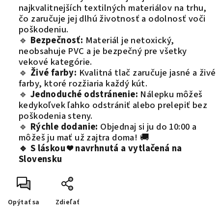
najkvalitnejších textilných materiálov na trhu,
čo zaručuje jej dlhú životnosť a odolnosť voči
poškodeniu.
🔹
Bezpečnosť:
Materiál je netoxický,
neobsahuje PVC a je bezpečný pre všetky
vekové kategórie.
🔹
Živé farby:
Kvalitná tlač zaručuje jasné a živé
farby, ktoré rozžiaria každý kút.
🔹
Jednoduché odstránenie:
Nálepku môžeš
kedykoľvek ľahko odstrániť alebo prelepiť bez
poškodenia steny.
🔹
Rýchle dodanie:
Objednaj si ju do 10:00 a
môžeš ju mať už zajtra doma! 🚚
🔹 S láskou ❤️ navrhnutá a vytlačená na
Slovensku
Opýtať sa
Zdieľať