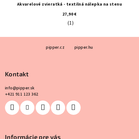
Akvarelové zvieratká - textilná nálepka na stenu
27,90 €
(1)
Priemerné hodnotenie produktu je 5
Z
pipper.cz
pipper.hu
á
p
ä
Kontakt
t
i
info
@
pipper.sk
e
+421 911 123 362
Informácie pre vás