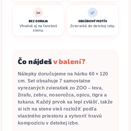
✂️
🌿
BEZ OKRAJA
OBĽÚBENÝ MOTÍV
Vhodná aj na farebnú
Zvieratká do detskej izby.
stenu.
Čo nájdeš
v balení?
Nálepky doručujeme na hárku
60 × 120
cm
. Set obsahuje
7 samostatne
vyrezaných zvieratiek zo ZOO
– leva,
žirafu, zebru, nosorožca, opicu, tigra a
tukana. Každý prvok sa lepí zvlášť, takže
si ich na stene vieš rozložiť podľa
vlastného priestoru a vytvoriť hravú
kompozíciu v detskej izbe.