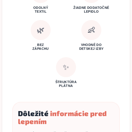
ODOLNÝ
ŽIADNE DODATOČNÉ
TEXTIL
LEPIDLO
🌿
👶
BEZ
VHODNÉ DO
ZÁPACHU
DETSKEJ IZBY
✨
ŠTRUKTÚRA
PLÁTNA
Dôležité
informácie pred
lepením