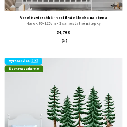
Veselé zvieratká - textilná nálepka na stenu
Hárok 60×120cm • 2 samostatné nálepky
34,70 €
(5)
Priemerné hodnotenie produktu je 5
Vyrobené na 🇸🇰
Doprava zadarmo