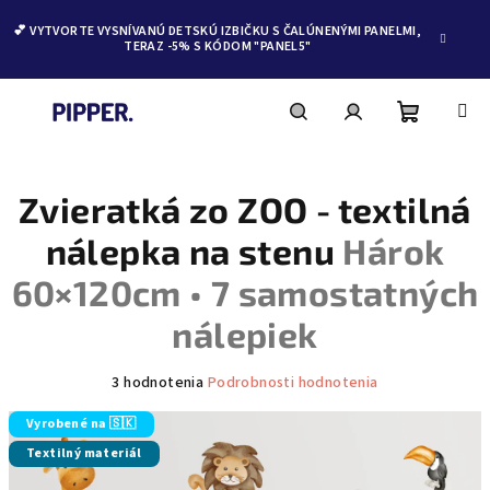
💕 VYTVORTE VYSNÍVANÚ DETSKÚ IZBIČKU S ČALÚNENÝMI PANELMI,
TERAZ -5% S KÓDOM "PANEL5"
Nákupn
Hľadať
Prihlásenie
Prejsť
na
obsah
Zvieratká zo ZOO - textilná
košík
nálepka na stenu
Hárok
60×120cm • 7 samostatných
nálepiek
Priemerné
3 hodnotenia
Podrobnosti hodnotenia
hodnotenie
produktu
Vyrobené na 🇸🇰
je
Textilný materiál
5,0