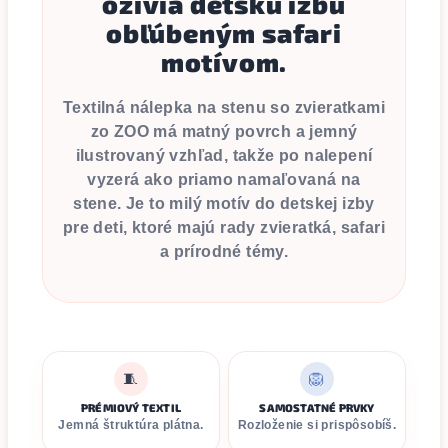
oživia detskú izbu
obľúbeným safari
motívom.
Textilná nálepka na stenu so zvieratkami
zo ZOO má matný povrch a jemný
ilustrovaný vzhľad, takže po nalepení
vyzerá ako priamo namaľovaná na
stene. Je to milý motív do detskej izby
pre deti, ktoré majú rady zvieratká, safari
a prírodné témy.
🧵
🦁
PRÉMIOVÝ TEXTIL
SAMOSTATNÉ PRVKY
Jemná štruktúra plátna.
Rozloženie si prispôsobíš.