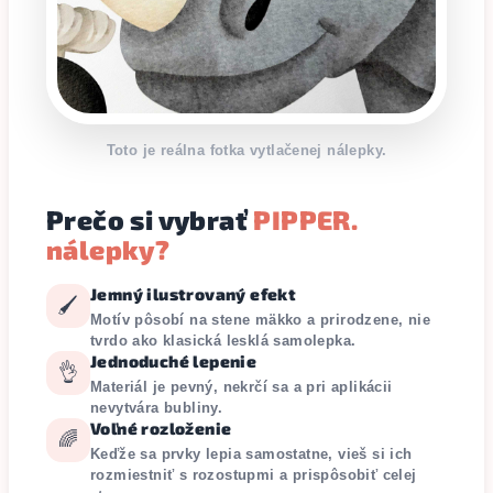
Toto je reálna fotka vytlačenej nálepky.
Prečo si vybrať
PIPPER.
nálepky?
Jemný ilustrovaný efekt
🖌️
Motív pôsobí na stene mäkko a prirodzene, nie
tvrdo ako klasická lesklá samolepka.
Jednoduché lepenie
👌
Materiál je pevný, nekrčí sa a pri aplikácii
nevytvára bubliny.
Voľné rozloženie
🌈
Keďže sa prvky lepia samostatne, vieš si ich
rozmiestniť s rozostupmi a prispôsobiť celej