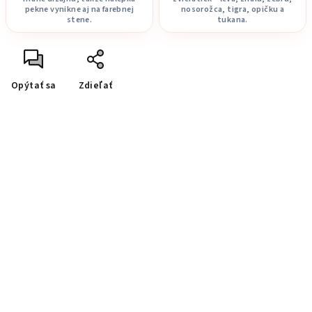
pekne vynikne aj na farebnej
nosorožca, tigra, opičku a
stene.
tukana.
Opýtať sa
Zdieľať