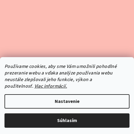
Používame cookies, aby sme Vám umožnili pohodlné
prezeranie webu a vďaka analýze používania webu
neustále zlepšovali jeho funkcie, výkon a
použitelnosť.
Viac informácií.
Sledovať na Instagrame
Nastavenie
Copyright 2026
Pipper.sk
. Všetky práva vyhradené.
Súhlasím
Vytvoril Shoptet