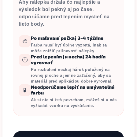
Aby nálepka držala čo najlepšie a
výsledok bol pekný aj po čase,
odporúčame pred lepením myslieť na
tieto body.
Po maľovaní počkaj 3–4 týždne
🎨
Farba musí byť úplne vyzretá, inak sa
môže znížiť priľnavosť nálepky.
Pred lepením ju nechaj 24 hodín
🕒
vyrovnať
Po rozbalení nechaj hárok položený na
rovnej ploche a jemne zaťažený, aby sa
materiál pred aplikáciou dobre vyrovnal.
Neodporúčame lepiť na umývateľnú
🧪
farbu
Ak si nie si istá povrchom, môžeš si u nás
vyžiadať vzorku na vyskúšanie.