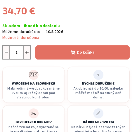
34,70 €
Jednotková
Skladom - ihneď k odoslaniu
cena:
Môžeme doručiť do:
10.8.2026
Možnosti doručenia
−
+
Do košíka
🇸🇰
⚡
VYROBENÉ NA SLOVENSKU
RÝCHLE DORUČENIE
Malá rodinná výroba, kde máme
Ak objednáš do 10:00, nálepku
kvalitu aj každý detail pod
môžeš mať už na druhý deň
vlastnou kontrolou.
doma.
✂️
📏
BEZ BIELYCH OKRAJOV
HÁROK 60 × 120 CM
Každé zvieratko je vyrezané na
Na hárku nájdeš 7 samostatných
hrane dizajnu, takže nálepka
zvieratiek – leva, žirafu, zebru,