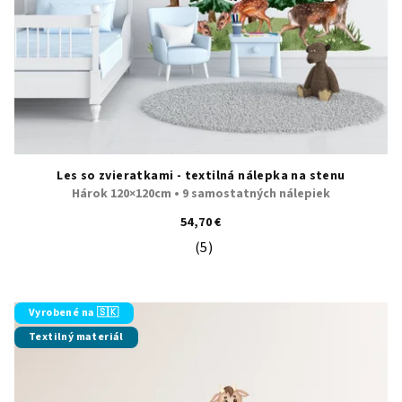
Les so zvieratkami - textilná nálepka na stenu
Hárok 120×120cm • 9 samostatných nálepiek
54,70 €
(5)
Priemerné hodnotenie produktu je 5
Vyrobené na 🇸🇰
Textilný materiál