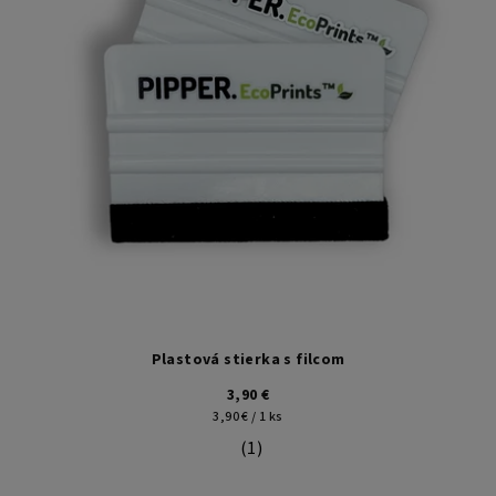
Plastová stierka s filcom
3,90 €
Jednotková
3,90 € / 1 ks
cena:
(1)
Priemerné hodnotenie produktu je 5