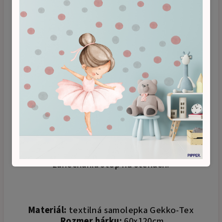
Samolepky sú vyrobené z kvalitného a
odolného textilného materiálu, ľahko sa
aplikujú na hladké aj štrukturované povrchy a
sú rovnako ľahko odstrániteľné bez
zanechania stôp na stenách.
Materiál:
textilná samolepka Gekko-Tex
Rozmer hárku:
60x120cm