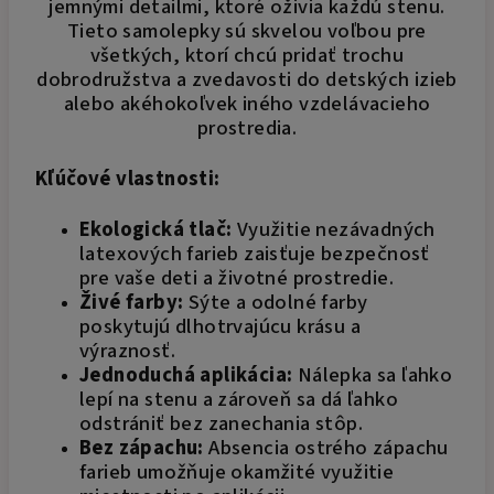
jemnými detailmi, ktoré oživia každú stenu.
Tieto samolepky sú skvelou voľbou pre
všetkých, ktorí chcú pridať trochu
dobrodružstva a zvedavosti do detských izieb
alebo akéhokoľvek iného vzdelávacieho
prostredia.
Kľúčové vlastnosti:
Ekologická tlač:
Využitie nezávadných
latexových farieb zaisťuje bezpečnosť
pre vaše deti a životné prostredie.
Živé farby:
Sýte a odolné farby
poskytujú dlhotrvajúcu krásu a
výraznosť.
Jednoduchá aplikácia:
Nálepka sa ľahko
lepí na stenu a zároveň sa dá ľahko
odstrániť bez zanechania stôp.
Bez zápachu:
Absencia ostrého zápachu
farieb umožňuje okamžité využitie