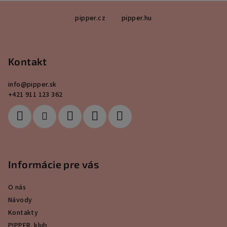
Z
pipper.cz
pipper.hu
á
p
ä
Kontakt
t
i
info
@
pipper.sk
e
+421 911 123 362
Informácie pre vás
O nás
Návody
Kontakty
PIPPER. klub