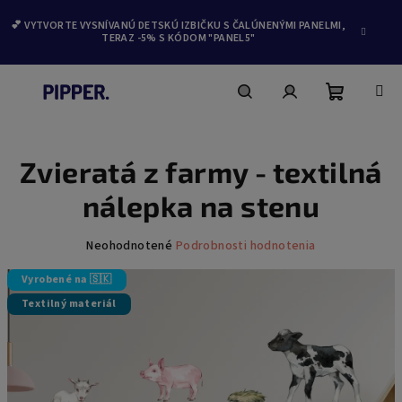
💕 VYTVORTE VYSNÍVANÚ DETSKÚ IZBIČKU S ČALÚNENÝMI PANELMI,
TERAZ -5% S KÓDOM "PANEL5"
Nákupn
Hľadať
Prihlásenie
Prejsť
na
obsah
Zvieratá z farmy - textilná
košík
nálepka na stenu
Priemerné
Neohodnotené
Podrobnosti hodnotenia
hodnotenie
produktu
Vyrobené na 🇸🇰
je
Textilný materiál
0,0
z
5
hviezdičiek.