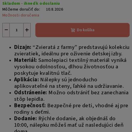
Skladom - ihneď k odoslaniu
cena:
Môžeme doručiť do:
10.8.2026
Možnosti doručenia
−
+
Do košíka
Dizajn:
“Zvieratá z farmy” predstavujú kolekciu
zvieratiek, ideálnu pre oživenie detskej izby.
Materiál:
Samolepiaci textilný materiál vyniká
vysokou odolnosťou, dlhou životnosťou a
poskytuje kvalitnú tlač.
Aplikácia:
Nálepky sú jednoducho
aplikovateľné na steny, ľahké na udržiavanie.
Odstránenie:
Možno odstrániť bez zanechania
stôp lepidla.
Bezpečnosť:
Bezpečné pre deti, vhodné aj pre
rodiny s deťmi.
Dodanie:
Rýchle dodanie, ak objednáš do
10:00, nálepku môžeš mať už nasledujúci deň
doma.