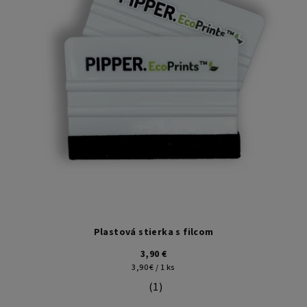
Plastová stierka s filcom
3,90 €
Jednotková
3,90 € / 1 ks
cena:
(1)
Priemerné hodnotenie produktu je 5