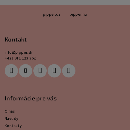
Z
pipper.cz
pipper.hu
á
p
ä
Kontakt
t
i
info
@
pipper.sk
e
+421 911 123 362
Informácie pre vás
O nás
Návody
Kontakty