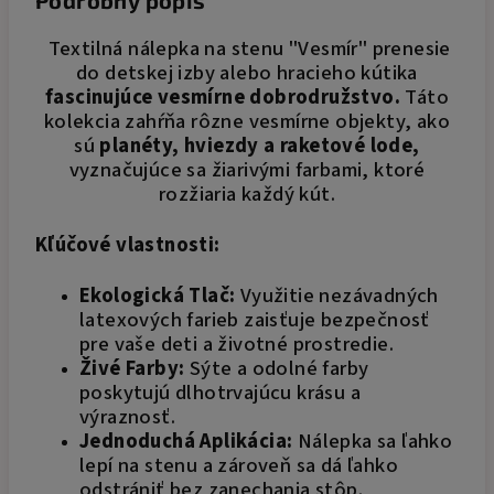
Podrobný popis
Textilná nálepka na stenu "Vesmír" prenesie
do detskej izby alebo hracieho kútika
fascinujúce vesmírne dobrodružstvo.
Táto
kolekcia zahŕňa rôzne vesmírne objekty, ako
sú
planéty, hviezdy a raketové lode,
vyznačujúce sa žiarivými farbami, ktoré
rozžiaria každý kút.
Kľúčové vlastnosti:
Ekologická Tlač:
Využitie nezávadných
latexových farieb zaisťuje bezpečnosť
pre vaše deti a životné prostredie.
Živé Farby:
Sýte a odolné farby
poskytujú dlhotrvajúcu krásu a
výraznosť.
Jednoduchá Aplikácia:
Nálepka sa ľahko
lepí na stenu a zároveň sa dá ľahko
odstrániť bez zanechania stôp.