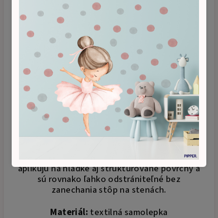
Samolepky sú vyrobené z kvalitného a
odolného textilného materiálu, ľahko sa
aplikujú na hladké aj štrukturované povrchy a
sú rovnako ľahko odstrániteľné bez
zanechania stôp na stenách.
Materiál:
textilná samolepka