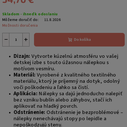
M
Jednotková
Skladom - ihneď k odoslaniu
cena:
O
Môžeme doručiť do:
11.8.2026
Možnosti doručenia
−
+
Do košíka
Dizajn:
Vytvorte kúzelnú atmosféru vo vašej
detskej izbe s touto úžasnou nálepkou s
motívom vesmíru.
Materiál:
Vyrobené z kvalitného textilného
materiálu, ktorý je príjemný na dotyk, odolný
voči poškodeniu a ľahko sa čistí.
Aplikácia:
Nálepky sa dajú jednoducho nalepiť
bez vzniku bublín alebo záhybov, stačí ich
aplikovať na hladký povrch.
Odstránenie:
Odstránenie je bezproblémové –
nálepky nenechávajú stopy po lepidle a
nepoškodzujú steny.