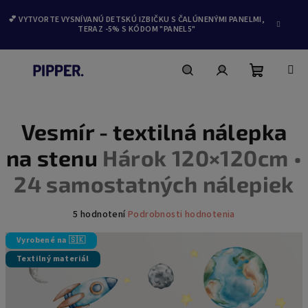
💕 VYTVORTE VYSNÍVANÚ DETSKÚ IZBIČKU S ČALÚNENÝMI PANELMI,
TERAZ -5% S KÓDOM "PANEL5"
Nákupn
Hľadať
Prihlásenie
Prejsť
na
obsah
Vesmír - textilná nálepka
košík
na stenu
Hárok 120×120cm •
24 samostatných nálepiek
Priemerné
5 hodnotení
Podrobnosti hodnotenia
hodnotenie
produktu
Vyrobené na 🇸🇰
je
Textilný materiál
5,0
z
5