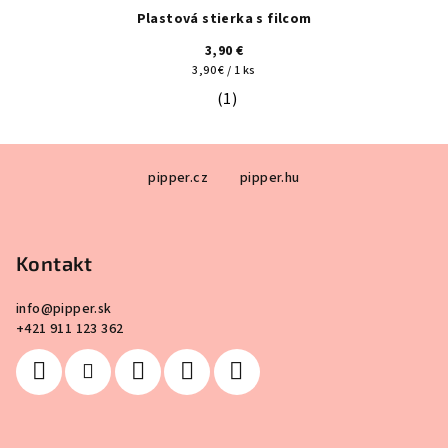
Plastová stierka s filcom
3,90 €
Jednotková
3,90 € / 1 ks
cena:
(1)
Priemerné hodnotenie produktu je 5
Z
pipper.cz
pipper.hu
á
p
ä
Kontakt
t
i
info
@
pipper.sk
e
+421 911 123 362