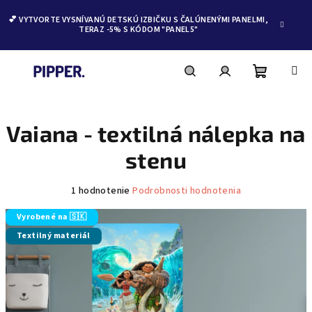
💕 VYTVORTE VYSNÍVANÚ DETSKÚ IZBIČKU S ČALÚNENÝMI PANELMI,
TERAZ -5% S KÓDOM "PANEL5"
Nákupn
Hľadať
Prihlásenie
Prejsť
na
obsah
Vaiana - textilná nálepka na
košík
stenu
Priemerné
1 hodnotenie
Podrobnosti hodnotenia
hodnotenie
produktu
Vyrobené na 🇸🇰
je
Textilný materiál
5,0
z
5
hviezdičiek.