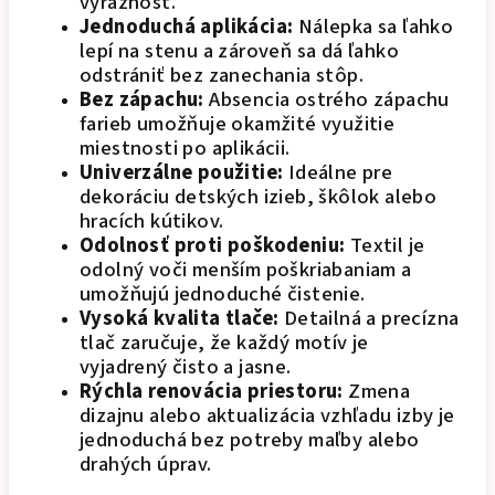
výraznosť.
Jednoduchá aplikácia:
Nálepka sa ľahko
lepí na stenu a zároveň sa dá ľahko
odstrániť bez zanechania stôp.
Bez zápachu:
Absencia ostrého zápachu
farieb umožňuje okamžité využitie
miestnosti po aplikácii.
Univerzálne použitie:
Ideálne pre
dekoráciu detských izieb, škôlok alebo
hracích kútikov.
Odolnosť proti poškodeniu:
Textil je
odolný voči menším poškriabaniam a
umožňujú jednoduché čistenie.
Vysoká kvalita tlače:
Detailná a precízna
tlač zaručuje, že každý motív je
vyjadrený čisto a jasne.
Rýchla renovácia priestoru:
Zmena
dizajnu alebo aktualizácia vzhľadu izby je
jednoduchá bez potreby maľby alebo
drahých úprav.