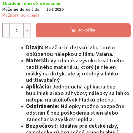
Skladom - ihneď k odoslaniu
cena:
Môžeme doručiť do:
10.8.2026
Možnosti doručenia
−
+
Do košíka
Dizajn:
Rozžiarte detskú izbu touto
obľúbenou nálepkou z filmu Vaiana.
Materiál:
Vyrobené z vysoko kvalitného
textilného materiálu, ktorý je nielen
mäkký na dotyk, ale aj odolný a ľahko
udržiavateľný.
Aplikácia:
Jednoduchá aplikácia bez
bubliniek alebo záhybov; nálepky sa ľahko
nalepia na akúkoľvek hladkú plochu.
Odstránenie:
Nálepky možno bezpečne
odstrániť bez poškodenia stien alebo
zanechania zvyškov lepidla.
Bezpečnosť:
Ideálne pre detské izby,
samolepky sú bezpečné a neobsahujú