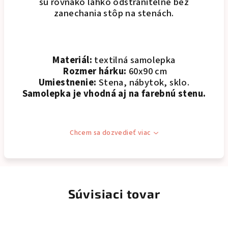
sú rovnako ľahko odstrániteľné bez
zanechania stôp na stenách.
Materiál:
textilná samolepka
Rozmer hárku:
60x90 cm
Umiestnenie:
Stena, nábytok, sklo.
Samolepka je vhodná aj na farebnú stenu.
Chcem sa dozvedieť viac
Súvisiaci tovar