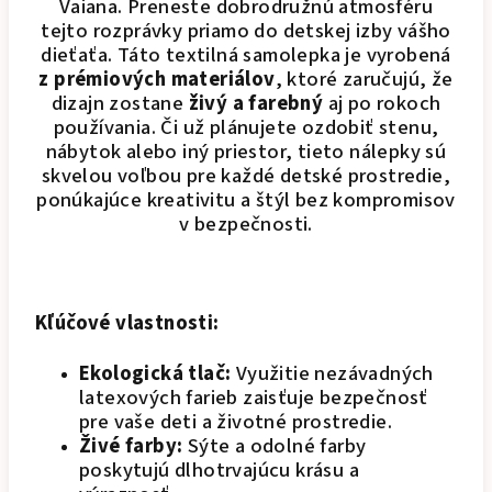
Vaiana. Preneste dobrodružnú atmosféru
tejto rozprávky priamo do detskej izby vášho
dieťaťa. Táto textilná samolepka je vyrobená
z prémiových materiálov
, ktoré zaručujú, že
dizajn zostane
živý a farebný
aj po rokoch
používania. Či už plánujete ozdobiť stenu,
nábytok alebo iný priestor, tieto nálepky sú
skvelou voľbou pre každé detské prostredie,
ponúkajúce kreativitu a štýl bez kompromisov
v bezpečnosti.
Kľúčové vlastnosti:
Ekologická tlač:
Využitie nezávadných
latexových farieb zaisťuje bezpečnosť
pre vaše deti a životné prostredie.
Živé farby:
Sýte a odolné farby
poskytujú dlhotrvajúcu krásu a