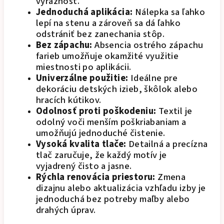
výraznosť.
Jednoduchá aplikácia:
Nálepka sa ľahko
lepí na stenu a zároveň sa dá ľahko
odstrániť bez zanechania stôp.
Bez zápachu:
Absencia ostrého zápachu
farieb umožňuje okamžité využitie
miestnosti po aplikácii.
Univerzálne použitie:
Ideálne pre
dekoráciu detských izieb, škôlok alebo
hracích kútikov.
Odolnosť proti poškodeniu:
Textil je
odolný voči menším poškriabaniam a
umožňujú jednoduché čistenie.
Vysoká kvalita tlače:
Detailná a precízna
tlač zaručuje, že každý motív je
vyjadrený čisto a jasne.
Rýchla renovácia priestoru:
Zmena
dizajnu alebo aktualizácia vzhľadu izby je
jednoduchá bez potreby maľby alebo
drahých úprav.