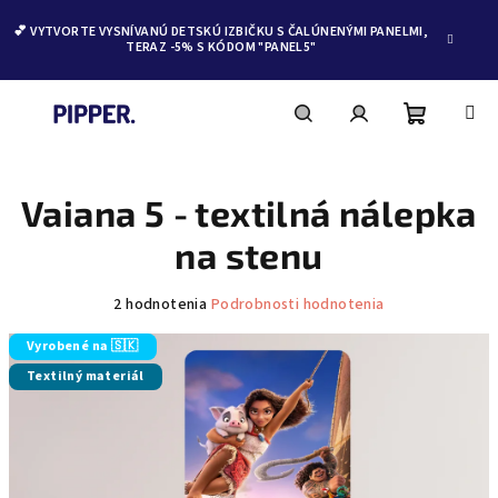
💕 VYTVORTE VYSNÍVANÚ DETSKÚ IZBIČKU S ČALÚNENÝMI PANELMI,
TERAZ -5% S KÓDOM "PANEL5"
Nákupn
Hľadať
Prihlásenie
Prejsť
na
obsah
Vaiana 5 - textilná nálepka
košík
na stenu
Priemerné
2 hodnotenia
Podrobnosti hodnotenia
hodnotenie
produktu
Vyrobené na 🇸🇰
je
Textilný materiál
5,0
z
5
hviezdičiek.