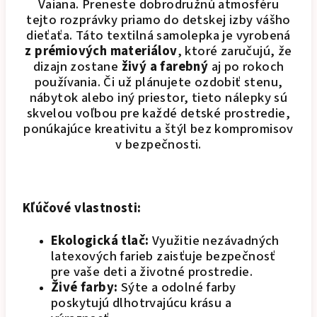
Vaiana. Preneste dobrodružnú atmosféru
tejto rozprávky priamo do detskej izby vášho
dieťaťa. Táto textilná samolepka je vyrobená
z prémiových materiálov
, ktoré zaručujú, že
dizajn zostane
živý a farebný
aj po rokoch
používania. Či už plánujete ozdobiť stenu,
nábytok alebo iný priestor, tieto nálepky sú
skvelou voľbou pre každé detské prostredie,
ponúkajúce kreativitu a štýl bez kompromisov
v bezpečnosti.
Kľúčové vlastnosti:
Ekologická tlač:
Využitie nezávadných
latexových farieb zaisťuje bezpečnosť
pre vaše deti a životné prostredie.
Živé farby:
Sýte a odolné farby
poskytujú dlhotrvajúcu krásu a