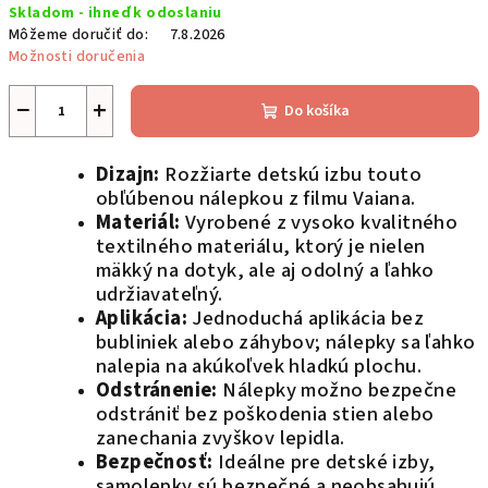
Skladom - ihneď k odoslaniu
cena:
Môžeme doručiť do:
7.8.2026
Možnosti doručenia
−
+
Do košíka
Dizajn:
Rozžiarte detskú izbu touto
obľúbenou nálepkou z filmu Vaiana.
Materiál:
Vyrobené z vysoko kvalitného
textilného materiálu, ktorý je nielen
mäkký na dotyk, ale aj odolný a ľahko
udržiavateľný.
Aplikácia:
Jednoduchá aplikácia bez
bubliniek alebo záhybov; nálepky sa ľahko
nalepia na akúkoľvek hladkú plochu.
Odstránenie:
Nálepky možno bezpečne
odstrániť bez poškodenia stien alebo
zanechania zvyškov lepidla.
Bezpečnosť:
Ideálne pre detské izby,
samolepky sú bezpečné a neobsahujú