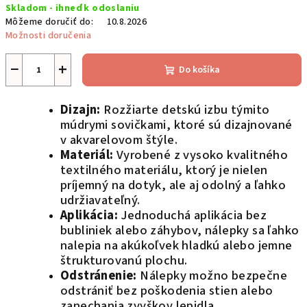
Skladom - ihneď k odoslaniu
cena:
Môžeme doručiť do:
10.8.2026
Možnosti doručenia
−
+
Do košíka
Dizajn:
Rozžiarte detskú izbu týmito
múdrymi sovičkami, ktoré sú dizajnované
v akvarelovom štýle.
Materiál:
Vyrobené z vysoko kvalitného
textilného materiálu, ktorý je nielen
príjemný na dotyk, ale aj odolný a ľahko
udržiavateľný.
Aplikácia:
Jednoduchá aplikácia bez
bubliniek alebo záhybov, nálepky sa ľahko
nalepia na akúkoľvek hladkú alebo jemne
štrukturovanú plochu.
Odstránenie:
Nálepky možno bezpečne
odstrániť bez poškodenia stien alebo
zanechania zvyškov lepidla.