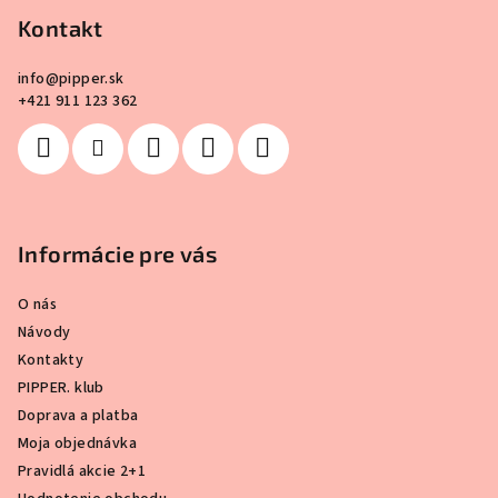
ä
Kontakt
t
i
info
@
pipper.sk
e
+421 911 123 362
Informácie pre vás
O nás
Návody
Kontakty
PIPPER. klub
Doprava a platba
Moja objednávka
Pravidlá akcie 2+1