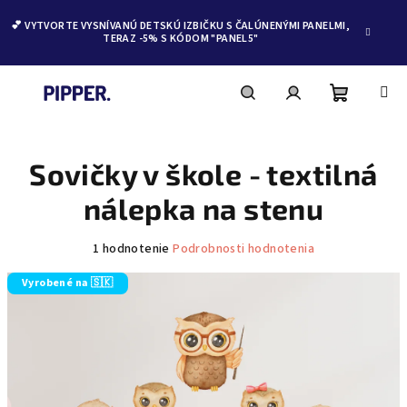
💕 VYTVORTE VYSNÍVANÚ DETSKÚ IZBIČKU S ČALÚNENÝMI PANELMI,
TERAZ -5% S KÓDOM "PANEL5"
Nákupn
Hľadať
Prihlásenie
Prejsť
na
obsah
Sovičky v škole - textilná
košík
nálepka na stenu
Priemerné
1 hodnotenie
Podrobnosti hodnotenia
hodnotenie
produktu
Vyrobené na 🇸🇰
je
5,0
z
5
hviezdičiek.