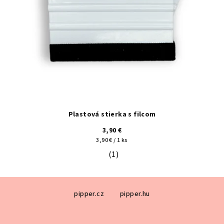
Plastová stierka s filcom
3,90 €
Jednotková
3,90 € / 1 ks
cena:
(1)
Priemerné hodnotenie produktu je 5
Z
pipper.cz
pipper.hu
á
p