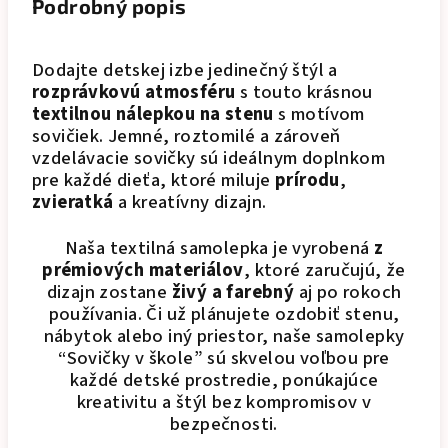
Podrobný popis
Dodajte detskej izbe jedinečný štýl a
rozprávkovú atmosféru
s touto krásnou
textilnou nálepkou na stenu
s motívom
sovičiek. Jemné, roztomilé a zároveň
vzdelávacie sovičky sú ideálnym doplnkom
pre každé dieťa, ktoré miluje
prírodu
,
zvieratká
a kreatívny dizajn.
Naša textilná samolepka je vyrobená
z
prémiových materiálov
, ktoré zaručujú, že
dizajn zostane
živý a farebný
aj po rokoch
používania. Či už plánujete ozdobiť stenu,
nábytok alebo iný priestor, naše samolepky
“Sovičky v škole” sú skvelou voľbou pre
každé detské prostredie, ponúkajúce
kreativitu a štýl bez kompromisov v
bezpečnosti.