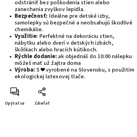
odstrániť bez poškodenia stien alebo
zanechania zvyškov lepidla.
Bezpečnosť:
Ideálne pre detské izby,
samolepky sú bezpečné a neobsahujú škodlivé
chemikálie.
Využitie:
Perfektné na dekoráciu stien,
nábytku alebo dverí v detských izbách,
škôlkach alebo hracích kútikoch.
Rýchle dodanie:
ak objednáš do 10:00 nálepku
môžeš mať už žajtra doma
Výroba:
S ❤️ vyrobené na Slovensku, s použitím
ekologickej latexovej tlače.
Opýtať sa
Zdieľať