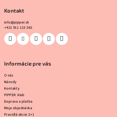
ä
Kontakt
t
i
info
@
pipper.sk
e
+421 911 123 362
Informácie pre vás
O nás
Návody
Kontakty
PIPPER. klub
Doprava a platba
Moja objednávka
Pravidlá akcie 2+1