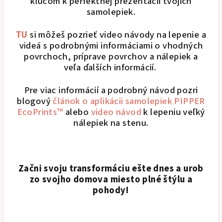
kľúčom k perfektnej prezentácii tvojich
samolepiek.
TU
si môžeš pozrieť video návody na lepenie a
videá s podrobnými informáciami o vhodných
povrchoch, príprave povrchov a nálepiek a
veľa ďalších informácií.
Pre viac informácií a podrobný návod pozri
blogový
článok o aplikácii samolepiek PIPPER
EcoPrints™
alebo
video návod
k lepeniu veľký
nálepiek na stenu.
Začni svoju transformáciu ešte dnes a urob
zo svojho domova miesto plné štýlu a
pohody!