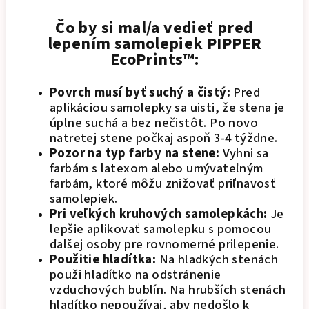
Čo by si mal/a vedieť pred
lepením samolepiek PIPPER
EcoPrints™:
Povrch musí byť suchý a čistý:
Pred
aplikáciou samolepky sa uisti, že stena je
úplne suchá a bez nečistôt. Po novo
natretej stene počkaj aspoň 3-4 týždne.
Pozor na typ farby na stene:
Vyhni sa
farbám s latexom alebo umývateľným
farbám, ktoré môžu znižovať priľnavosť
samolepiek.
Pri veľkých kruhových samolepkách:
Je
lepšie aplikovať samolepku s pomocou
ďalšej osoby pre rovnomerné prilepenie.
Použitie hladítka:
Na hladkých stenách
použi hladítko na odstránenie
vzduchových bublín. Na hrubších stenách
hladítko nepoužívaj, aby nedošlo k