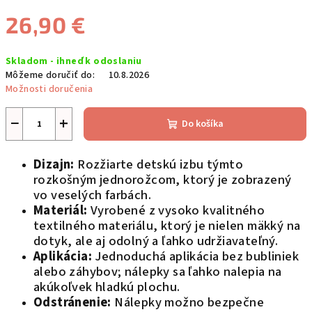
26,90 €
Jednotková
Skladom - ihneď k odoslaniu
cena:
Môžeme doručiť do:
10.8.2026
Možnosti doručenia
−
+
Do košíka
Dizajn:
Rozžiarte detskú izbu týmto
rozkošným jednorožcom, ktorý je zobrazený
vo veselých farbách.
Materiál:
Vyrobené z vysoko kvalitného
textilného materiálu, ktorý je nielen mäkký na
dotyk, ale aj odolný a ľahko udržiavateľný.
Aplikácia:
Jednoduchá aplikácia bez bubliniek
alebo záhybov; nálepky sa ľahko nalepia na
akúkoľvek hladkú plochu.
Odstránenie:
Nálepky možno bezpečne