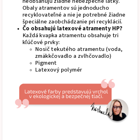
neobsahujú žiadne nebezpečné látky.
Obaly atramentov sú jednoducho
recyklovateľné a nie je potrebné žiadne
špeciálne zaobchádzanie pri recyklácií.
Čo obsahujú latexové atramenty HP?
Každá kvapka atramentu obsahuje tri
kľúčové prvky:
Nosič tekutého atramentu (voda,
zmäkkčovadlo a zvlhčovadlo)
Pigment
Latexový polymér