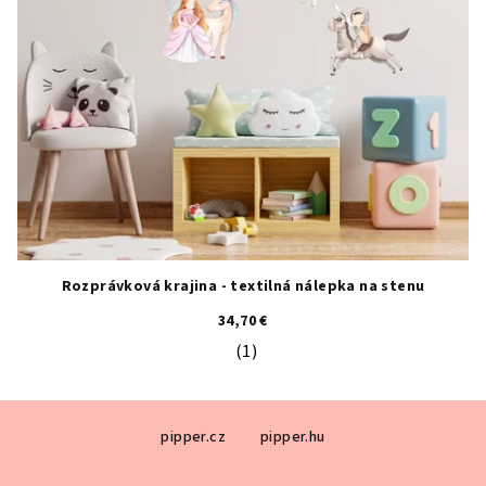
Rozprávková krajina - textilná nálepka na stenu
34,70 €
(1)
Priemerné hodnotenie produktu je 5
Z
pipper.cz
pipper.hu
á
p