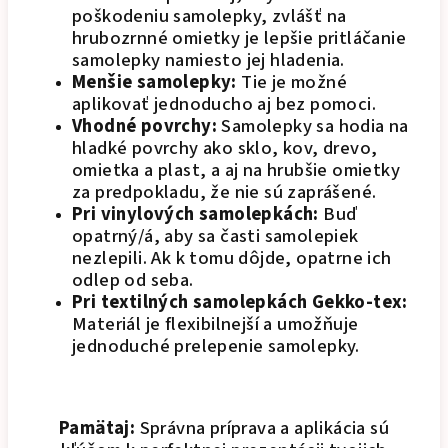
poškodeniu samolepky, zvlášť na
hrubozrnné omietky je lepšie pritláčanie
samolepky namiesto jej hladenia.
Menšie samolepky:
Tie je možné
aplikovať jednoducho aj bez pomoci.
Vhodné povrchy:
Samolepky sa hodia na
hladké povrchy ako sklo, kov, drevo,
omietka a plast, a aj na hrubšie omietky
za predpokladu, že nie sú zaprášené.
Pri vinylových samolepkách:
Buď
opatrný/á, aby sa časti samolepiek
nezlepili. Ak k tomu dôjde, opatrne ich
odlep od seba.
Pri textilných samolepkách Gekko-tex:
Materiál je flexibilnejší a umožňuje
jednoduché prelepenie samolepky.
Pamätaj:
Správna príprava a aplikácia sú