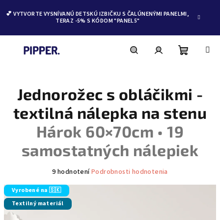
💕 VYTVORTE VYSNÍVANÚ DETSKÚ IZBIČKU S ČALÚNENÝMI PANELMI,
TERAZ -5% S KÓDOM "PANEL5"
Nákupn
Hľadať
Prihlásenie
Prejsť
na
obsah
Jednorožec s obláčikmi -
košík
textilná nálepka na stenu
Hárok 60×70cm • 19
samostatných nálepiek
Priemerné
9 hodnotení
Podrobnosti hodnotenia
hodnotenie
produktu
Vyrobené na 🇸🇰
je
Textilný materiál
5,0