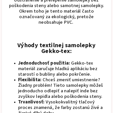
odstránenie a prelepenie samolepky bez
poškodenia steny alebo samotnej samolepky.
Okrem toho je tento materiál často
označovaný za ekologický, pretože
neobsahuje PVC.
Výhody textilnej samolepky
Gekko-tex:
Jednoduchosť použitia:
Gekko-tex
materiál zaručuje hladkú aplikáciu bez
starostí o bubliny alebo pokrčenie.
Flexibilita:
Chceš zmeniť umiestnenie?
Žiadny problém! Tieto samolepky môžeš
jednoducho odlepiť a nalepiť inde bez
zvyškov lepidla alebo poškodenia steny.
Trvanlivosť:
Vysokokvalitný tlačový
proces znamená, že farby zostanú živé a