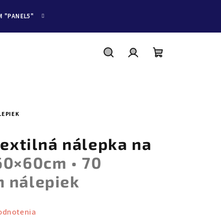
M "PANEL5"
Hľadať
Prihlásenie
Nákupný
košík
LEPIEK
textilná nálepka na
60×60cm • 70
 nálepiek
odnotenia