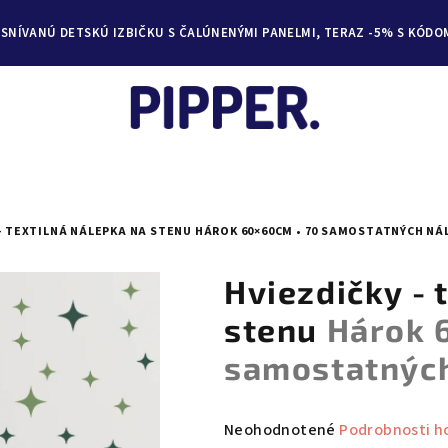
YSNÍVANÚ DETSKÚ IZBIČKU S ČALÚNENÝMI PANELMI, TERAZ -5% S KÓDO
 - TEXTILNÁ NÁLEPKA NA STENU
HÁROK 60×60CM • 70 SAMOSTATNÝCH NÁ
Hviezdičky - 
stenu
Hárok 
samostatných
Priemerné
Neohodnotené
Podrobnosti h