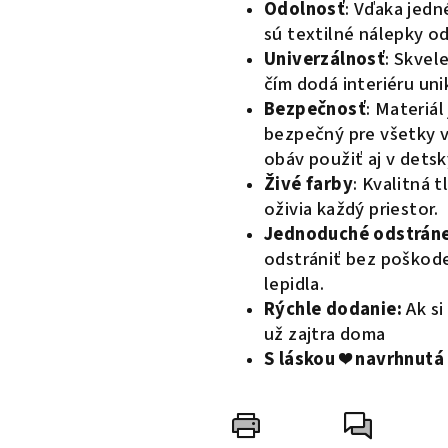
Odolnosť
: Vďaka jedn
sú textilné nálepky o
Univerzálnosť
: Skvel
čím dodá interiéru uni
Bezpečnosť
: Materiál
bezpečný pre všetky 
obáv použiť aj v detsk
Živé farby
: Kvalitná t
oživia každý priestor.
Jednoduché odstrán
odstrániť bez poškod
lepidla.
Rýchle dodanie:
Ak s
už zajtra doma
S láskou ❤️ navrhnutá