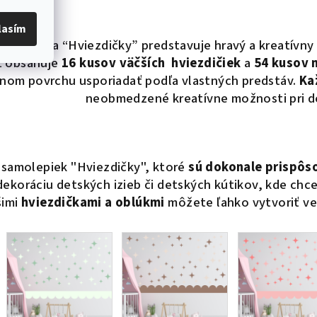
lasím
ná nálepka “Hviezdičky” predstavuje hravý a kreatívn
et obsahuje
16 kusov väčších hviezdičiek
a
54 kusov m
nom povrchu usporiadať podľa vlastných predstáv.
Ka
neobmedzené kreatívne možnosti pri d
 samolepiek "Hviezdičky", ktoré
sú dokonale prispôs
 dekoráciu detských izieb či detských kútikov, kde chc
šimi
hviezdičkami a oblúkmi
môžete ľahko vytvoriť vese