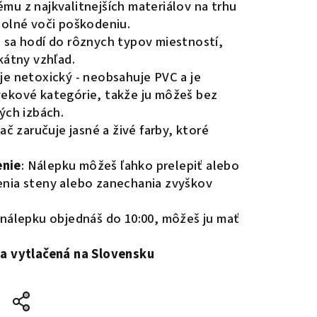
ému z najkvalitnejších materiálov na trhu
dolné voči poškodeniu.
e sa hodí do rôznych typov miestností,
kátny vzhľad.
 je netoxický - neobsahuje PVC a je
vekové kategórie, takže ju môžeš bez
ých izbách.
lač zaručuje jasné a živé farby, ktoré
enie
: Nálepku môžeš ľahko prelepiť alebo
enia steny alebo zanechania zvyškov
i nálepku objednáš do 10:00, môžeš ju mať
 a vytlačená na Slovensku