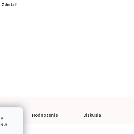
Zdieľať
tre
Hodnotenie
Diskusia
 a
on a