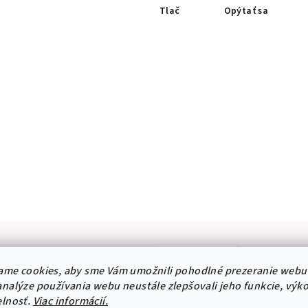
Tlač
Opýtať sa
×
Získaj zľavu 5% na tvoj prvý nákup
Zadaj e-mail a pošleme ti zľavový kód na 5%. Platí na nálepky
na stenu aj na čalúnené panely.
Popis
Parame
ame cookies, aby sme Vám umožnili pohodlné prezeranie webu
nalýze používania webu neustále zlepšovali jeho funkcie, výk
elnosť.
Viac informácií.