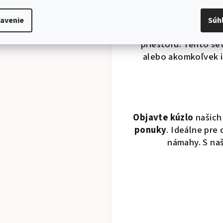
Podrobný popis
Chcem zľavový kód
avenie
Súh
Samolepiaca textil
Kód ti pošleme okamžite na e-mail.
priestoru. Tento s
Prihlásením sa k odberu súhlasíš so zasielaním noviniek a akcií a so
spracovaním osobných údajov.
alebo akomkoľvek i
Objavte kúzlo
našich
ponuky
. Ideálne pre
námahy. S na