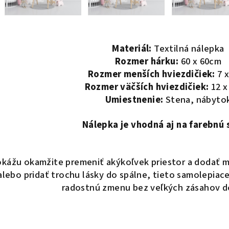
Materiál:
Textilná nálepka
Rozmer hárku:
60 x 60cm
Rozmer menších hviezdičiek:
7 
Rozmer väčších hviezdičiek:
12 
Umiestnenie:
Stena, nábyto
Nálepka je vhodná aj na farebnú 
okážu okamžite premeniť akýkoľvek priestor a dodať mu 
 alebo pridať trochu lásky do spálne, tieto samolepiac
radostnú zmenu bez veľkých zásahov do