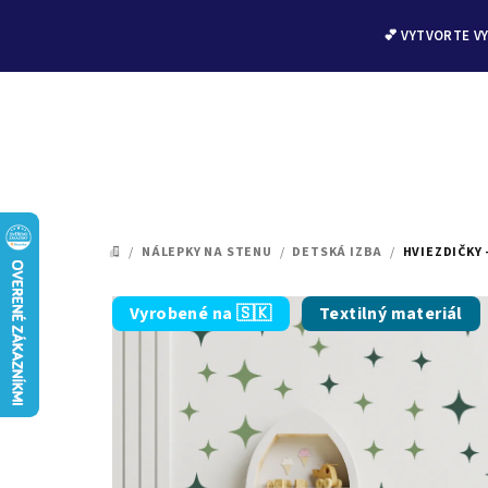
💕 VYTVORTE V
Prejsť
na
/
NÁLEPKY NA STENU
/
DETSKÁ IZBA
/
HVIEZDIČKY
DOMOV
obsah
Vyrobené na 🇸🇰
Textilný materiál