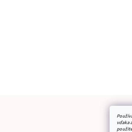
Použív
vďaka a
použit