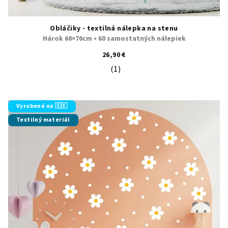
Obláčiky - textilná nálepka na stenu
Hárok 60×70cm • 60 samostatných nálepiek
26,90 €
(1)
Priemerné hodnotenie produktu je 5
Vyrobené na 🇸🇰
Textilný materiál