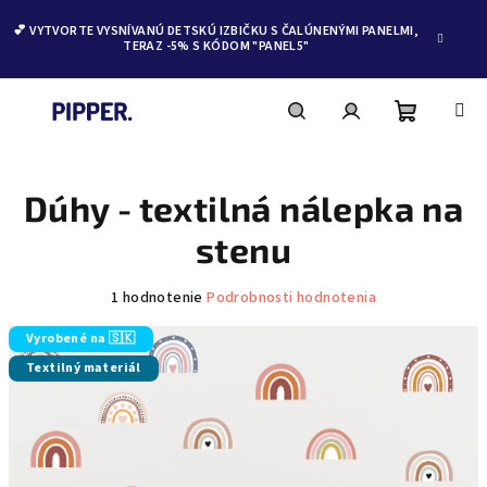
💕 VYTVORTE VYSNÍVANÚ DETSKÚ IZBIČKU S ČALÚNENÝMI PANELMI,
TERAZ -5% S KÓDOM "PANEL5"
Nákupn
Hľadať
Prihlásenie
Prejsť
na
obsah
Dúhy - textilná nálepka na
košík
stenu
Priemerné
1 hodnotenie
Podrobnosti hodnotenia
hodnotenie
produktu
Vyrobené na 🇸🇰
je
Textilný materiál
5,0
z
5
hviezdičiek.