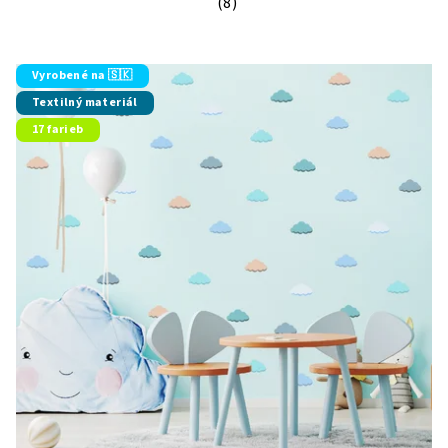
(8)
Priemerné hodnotenie produktu je 5
Vyrobené na 🇸🇰
Textilný materiál
17 farieb