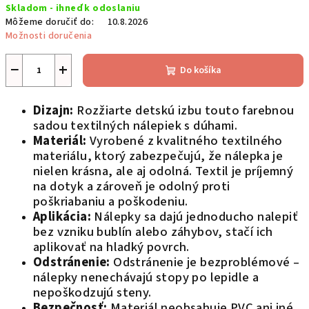
Skladom - ihneď k odoslaniu
cena:
Môžeme doručiť do:
10.8.2026
Možnosti doručenia
−
+
Do košíka
Dizajn:
Rozžiarte detskú izbu touto farebnou
sadou textilných nálepiek s dúhami.
Materiál:
Vyrobené z kvalitného textilného
materiálu, ktorý zabezpečujú, že nálepka je
nielen krásna, ale aj odolná. Textil je príjemný
na dotyk a zároveň je odolný proti
poškriabaniu a poškodeniu.
Aplikácia:
Nálepky sa dajú jednoducho nalepiť
bez vzniku bublín alebo záhybov, stačí ich
aplikovať na hladký povrch.
Odstránenie:
Odstránenie je bezproblémové –
nálepky nenechávajú stopy po lepidle a
nepoškodzujú steny.
Bezpečnosť:
Materiál neobsahuje PVC ani iné