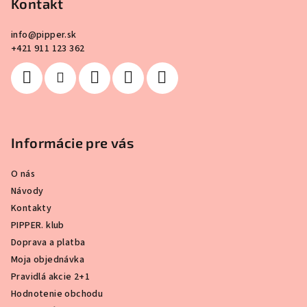
Kontakt
t
i
info
@
pipper.sk
e
+421 911 123 362
Informácie pre vás
O nás
Návody
Kontakty
PIPPER. klub
Doprava a platba
Moja objednávka
Pravidlá akcie 2+1
Hodnotenie obchodu