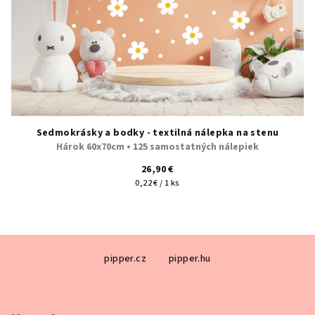
Sedmokrásky a bodky - textilná nálepka na stenu
Hárok 60x70cm • 125 samostatných nálepiek
26,90 €
Jednotková
0,22 € / 1 ks
cena:
Z
pipper.cz
pipper.hu
á
p
ä