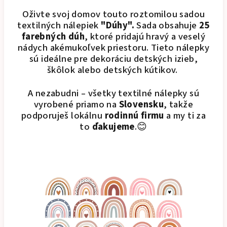
Oživte svoj domov touto roztomilou sadou
textilných nálepiek
"Dúhy".
Sada obsahuje
25
farebných dúh
, ktoré pridajú hravý a veselý
nádych akémukoľvek priestoru. Tieto nálepky
sú ideálne pre dekoráciu detských izieb,
škôlok alebo detských kútikov.
A nezabudni – všetky textilné nálepky sú
vyrobené priamo na
Slovensku
, takže
podporuješ lokálnu
rodinnú firmu
a my ti za
to
ďakujeme
.😊