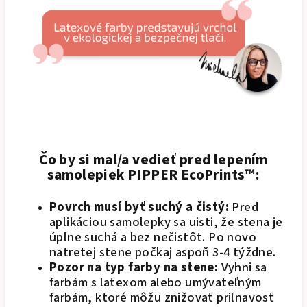
Čo by si mal/a vedieť pred lepením
samolepiek PIPPER EcoPrints™:
Povrch musí byť suchý a čistý:
Pred
aplikáciou samolepky sa uisti, že stena je
úplne suchá a bez nečistôt. Po novo
natretej stene počkaj aspoň 3-4 týždne.
Pozor na typ farby na stene:
Vyhni sa
farbám s latexom alebo umývateľným
farbám, ktoré môžu znižovať priľnavosť