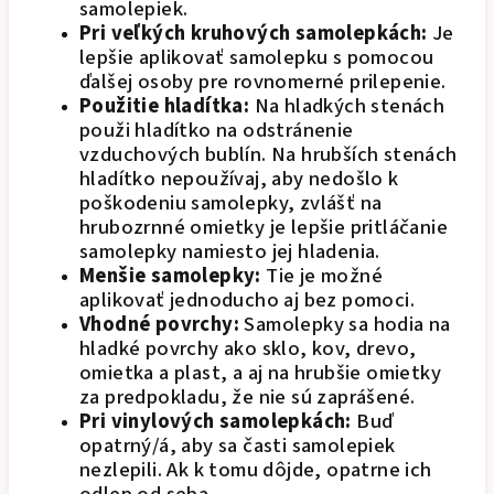
samolepiek.
Pri veľkých kruhových samolepkách:
Je
lepšie aplikovať samolepku s pomocou
ďalšej osoby pre rovnomerné prilepenie.
Použitie hladítka:
Na hladkých stenách
použi hladítko na odstránenie
vzduchových bublín. Na hrubších stenách
hladítko nepoužívaj, aby nedošlo k
poškodeniu samolepky, zvlášť na
hrubozrnné omietky je lepšie pritláčanie
samolepky namiesto jej hladenia.
Menšie samolepky:
Tie je možné
aplikovať jednoducho aj bez pomoci.
Vhodné povrchy:
Samolepky sa hodia na
hladké povrchy ako sklo, kov, drevo,
omietka a plast, a aj na hrubšie omietky
za predpokladu, že nie sú zaprášené.
Pri vinylových samolepkách:
Buď
opatrný/á, aby sa časti samolepiek
nezlepili. Ak k tomu dôjde, opatrne ich