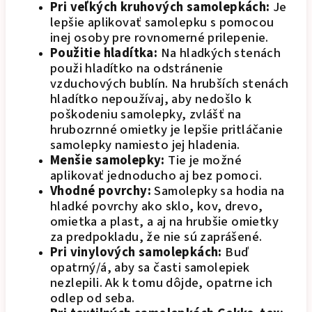
Pri veľkých kruhových samolepkách:
Je
lepšie aplikovať samolepku s pomocou
inej osoby pre rovnomerné prilepenie.
Použitie hladítka:
Na hladkých stenách
použi hladítko na odstránenie
vzduchových bublín. Na hrubších stenách
hladítko nepoužívaj, aby nedošlo k
poškodeniu samolepky, zvlášť na
hrubozrnné omietky je lepšie pritláčanie
samolepky namiesto jej hladenia.
Menšie samolepky:
Tie je možné
aplikovať jednoducho aj bez pomoci.
Vhodné povrchy:
Samolepky sa hodia na
hladké povrchy ako sklo, kov, drevo,
omietka a plast, a aj na hrubšie omietky
za predpokladu, že nie sú zaprášené.
Pri vinylových samolepkách:
Buď
opatrný/á, aby sa časti samolepiek
nezlepili. Ak k tomu dôjde, opatrne ich
odlep od seba.