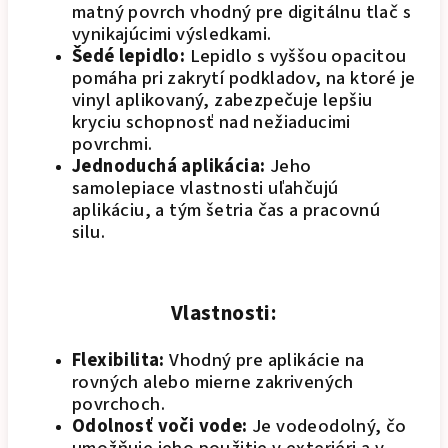
matný povrch vhodný pre digitálnu tlač s
vynikajúcimi výsledkami.
Šedé lepidlo:
Lepidlo s vyššou opacitou
pomáha pri zakrytí podkladov, na ktoré je
vinyl aplikovaný, zabezpečuje lepšiu
kryciu schopnosť nad nežiaducimi
povrchmi.
Jednoduchá aplikácia:
Jeho
samolepiace vlastnosti uľahčujú
aplikáciu, a tým šetria čas a pracovnú
silu.
Vlastnosti:
Flexibilita:
Vhodný pre aplikácie na
rovných alebo mierne zakrivených
povrchoch.
Odolnosť voči vode:
Je vodeodolný, čo