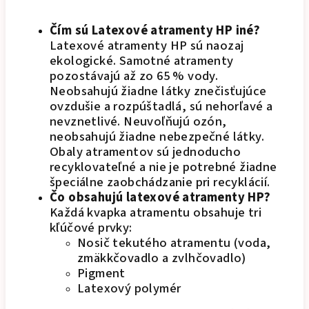
Čím sú Latexové atramenty HP iné?
Latexové atramenty HP sú naozaj
ekologické. Samotné atramenty
pozostávajú až zo 65 % vody.
Neobsahujú žiadne látky znečisťujúce
ovzdušie a rozpúštadlá, sú nehorľavé a
nevznetlivé. Neuvoľňujú ozón,
neobsahujú žiadne nebezpečné látky.
Obaly atramentov sú jednoducho
recyklovateľné a nie je potrebné žiadne
špeciálne zaobchádzanie pri recyklácií.
Čo obsahujú latexové atramenty HP?
Každá kvapka atramentu obsahuje tri
kľúčové prvky:
Nosič tekutého atramentu (voda,
zmäkkčovadlo a zvlhčovadlo)
Pigment
Latexový polymér