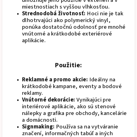
umožňuje jeho použitie v exteriéri a v
miestnostiach s vyššou vlhkosťou.
Strednodobá životnosť:
Hoci nie je tak
dlhotrvajúci ako polymerický vinyl,
ponúka dostatočnú odolnosť pre mnohé
vnútorné a krátkodobé exteriérové
aplikácie.
Použitie:
Reklamné a promo akcie:
Ideálny na
krátkodobé kampane, eventy a bodové
reklamy.
Vnútorné dekorácie:
Vynikajúci pre
interiérové aplikácie, ako sú stenové
nálepky a grafika pre obchody, kancelárie
a domácnosti.
Signmaking:
Používa sa na vytváranie
značení, informačných tabúľ a iných