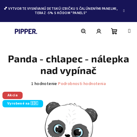
💕 VYTVORTE VYSNÍVANÚ DETSKÚ IZBIČKU S ČALÚNENÝMI PANELMI,
TERAZ -5% S KÓDOM "PANEL5"
Nákupn
Hľadať
Prihlásenie
Prejsť
na
obsah
Panda - chlapec - nálepka
košík
nad vypínač
Priemerné
1 hodnotenie
Podrobnosti hodnotenia
hodnotenie
produktu
Akcia
je
Vyrobené na 🇸🇰
5,0
z
5
hviezdičiek.