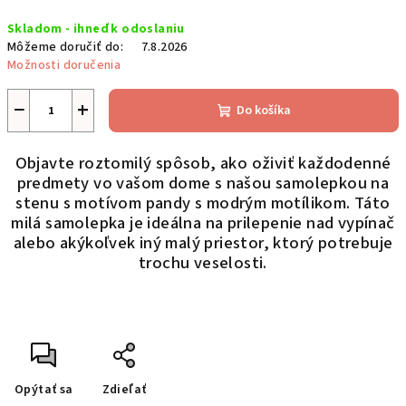
Jednotková
Skladom - ihneď k odoslaniu
cena:
Môžeme doručiť do:
7.8.2026
Možnosti doručenia
−
+
Do košíka
Objavte roztomilý spôsob, ako oživiť každodenné
predmety vo vašom dome s našou samolepkou na
stenu s motívom pandy s modrým motílikom. Táto
milá samolepka je ideálna na prilepenie nad vypínač
alebo akýkoľvek iný malý priestor, ktorý potrebuje
trochu veselosti.
Opýtať sa
Zdieľať