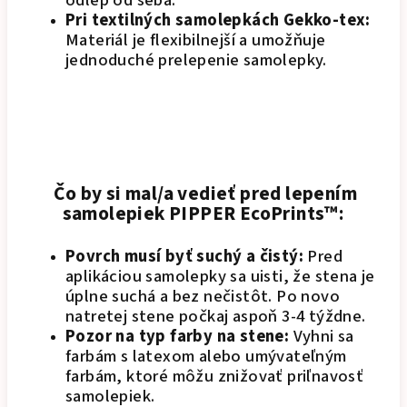
odlep od seba.
Pri textilných samolepkách Gekko-tex:
Materiál je flexibilnejší a umožňuje
jednoduché prelepenie samolepky.
Čo by si mal/a vedieť pred lepením
samolepiek PIPPER EcoPrints™:
Povrch musí byť suchý a čistý:
Pred
aplikáciou samolepky sa uisti, že stena je
úplne suchá a bez nečistôt. Po novo
natretej stene počkaj aspoň 3-4 týždne.
Pozor na typ farby na stene:
Vyhni sa
farbám s latexom alebo umývateľným
farbám, ktoré môžu znižovať priľnavosť
samolepiek.