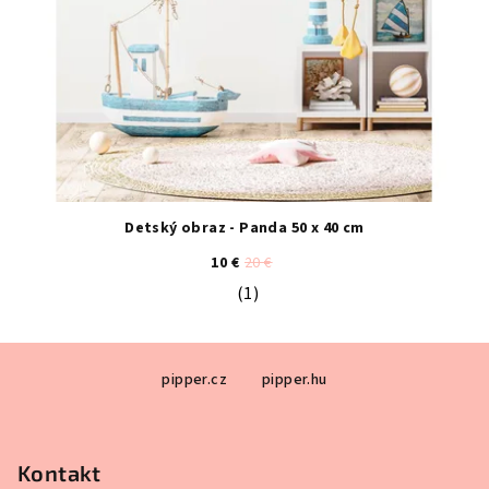
Detský obraz - Panda 50 x 40 cm
10 €
20 €
(1)
Priemerné hodnotenie produktu je 5
Z
pipper.cz
pipper.hu
á
p
ä
Kontakt
t