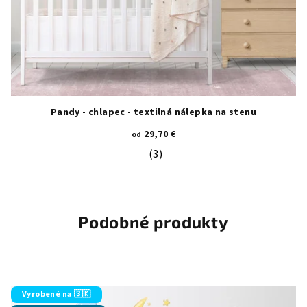
Pandy - chlapec - textilná nálepka na stenu
29,70 €
od
(3)
Priemerné hodnotenie produktu je 5
Podobné produkty
Vyrobené na 🇸🇰