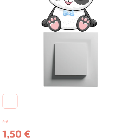
3 €
1,50 €