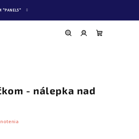
M "PANEL5"
Hľadať
Prihlásenie
Nákupný
košík
čkom - nálepka nad
dnotenia