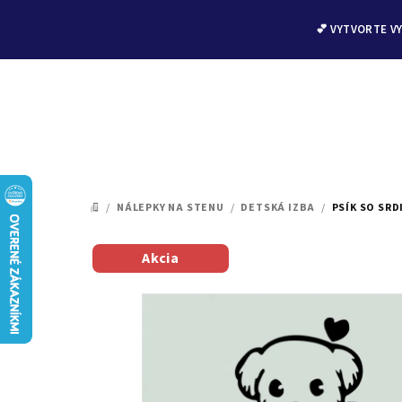
💕 VYTVORTE V
Prejsť
na
/
NÁLEPKY NA STENU
/
DETSKÁ IZBA
/
PSÍK SO SRD
DOMOV
obsah
Akcia