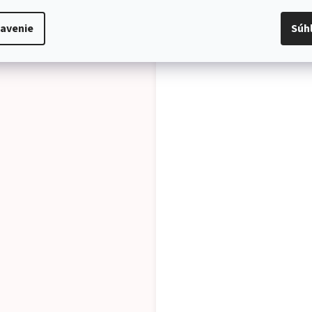
avenie
Súh