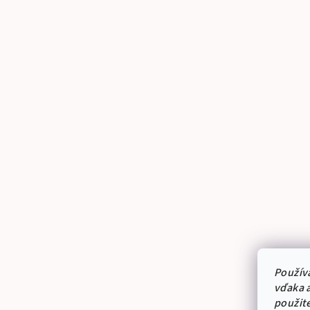
Použív
vďaka a
použit