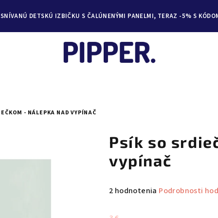
YSNÍVANÚ DETSKÚ IZBIČKU S ČALÚNENÝMI PANELMI, TERAZ -5% S KÓDO
IEČKOM - NÁLEPKA NAD VYPÍNAČ
Psík so srdie
vypínač
Priemerné
2 hodnotenia
Podrobnosti ho
hodnotenie
produktu