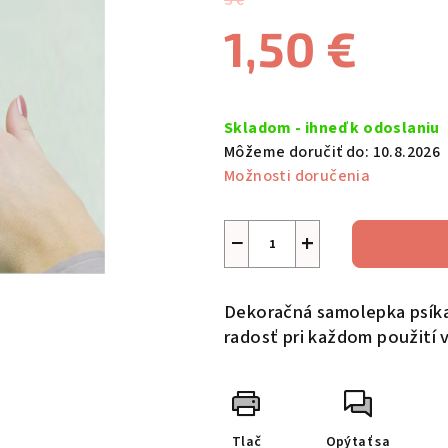
3 €
je
1,50 €
5,0
z
5
Jednotková
hviezdičiek.
cena:
Skladom - ihneď k odoslaniu
Môžeme doručiť do:
10.8.2026
Možnosti doručenia
−
+
Dekoračná samolepka psíka
radosť pri každom použití 
Tlač
Opýtať sa