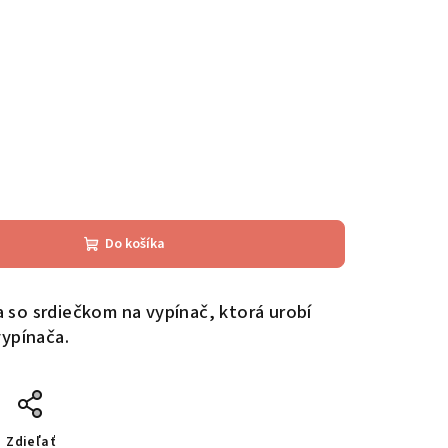
Do košíka
 so srdiečkom na vypínač, ktorá urobí
vypínača.
Zdieľať