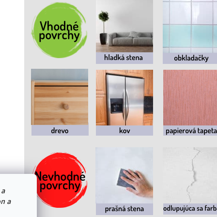
 a
on a