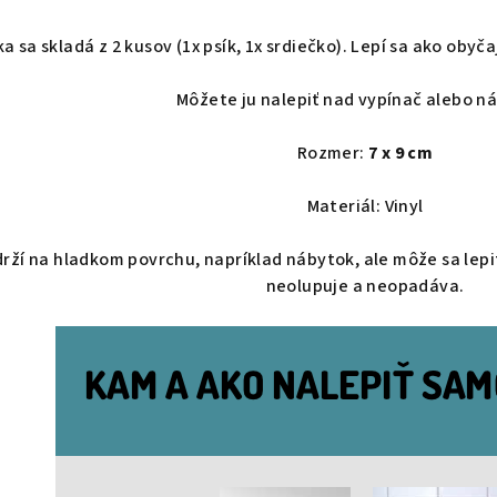
 sa skladá z 2 kusov (1x psík, 1x srdiečko). Lepí sa ako ob
Môžete ju nalepiť nad vypínač alebo n
Rozmer:
7 x 9 cm
Materiál: Vinyl
rží na hladkom povrchu, napríklad nábytok, ale môže sa lepi
neolupuje a neopadáva.