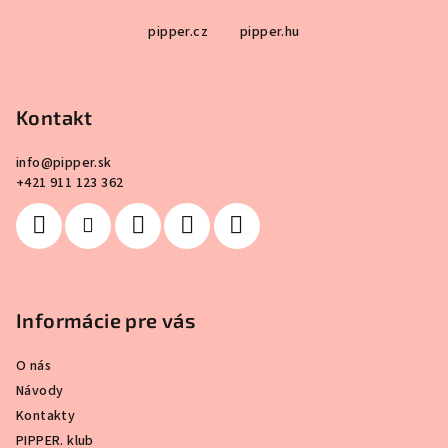
Z
pipper.cz
pipper.hu
á
p
ä
Kontakt
t
i
info
@
pipper.sk
e
+421 911 123 362
Informácie pre vás
O nás
Návody
Kontakty
PIPPER. klub