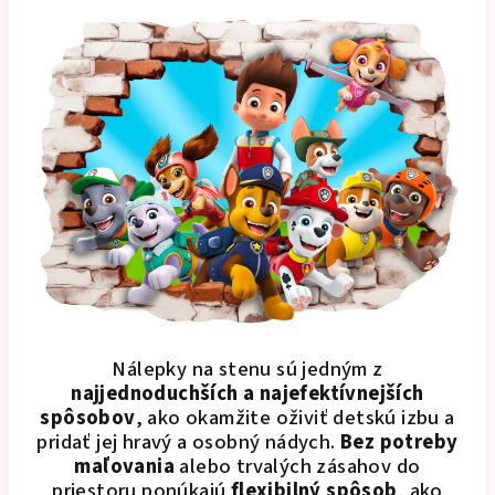
Nálepky na stenu sú jedným z
najjednoduchších a najefektívnejších
spôsobov
, ako okamžite oživiť detskú izbu a
pridať jej hravý a osobný nádych.
Bez potreby
maľovania
alebo trvalých zásahov do
priestoru ponúkajú
flexibilný spôsob
, ako