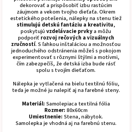
dekorovať a prispôsobiť izbu rastúcim
záujmom a vekom tvojho dieťaťa. Okrem
estetického potešenia, nálepky na stenu tiež
stimulujú detskú fantáziu a kreativitu
,
poskytujú
vzdelávacie prvky
a môžu
podporiť
rozvoj rečových a vizuálnych
zručností
. S ľahkou inštaláciou a možnosťou
jednoduchého odstránenia môžeš s pokojom
experimentovať s rôznymi štýlmi a motívmi,
čím zabezpečíš, že detská izba bude rásť
spolu s tvojím dieťaťom.
Nálepka je vytlačená na bielu textilnú fóliu,
teda je možné ju nalepiť aj na farebné steny.
Materiál:
Samolepiaca textilná fólia
Rozmer:
80x60cm
Umiestnenie:
Stena, nábytok.
Samolepka je vhodná aj na farebnú stenu.