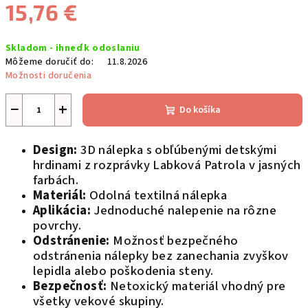
15,76 €
Jednotková
Skladom - ihneď k odoslaniu
cena:
Môžeme doručiť do:
11.8.2026
Možnosti doručenia
−
+
Do košíka
Design:
3D nálepka s obľúbenými detskými
hrdinami z rozprávky Labková Patrola v jasných
farbách.
Materiál:
Odolná textilná nálepka
Aplikácia:
Jednoduché nalepenie na rôzne
povrchy.
Odstránenie:
Možnosť bezpečného
odstránenia nálepky bez zanechania zvyškov
lepidla alebo poškodenia steny.
Bezpečnosť:
Netoxický materiál vhodný pre
všetky vekové skupiny.