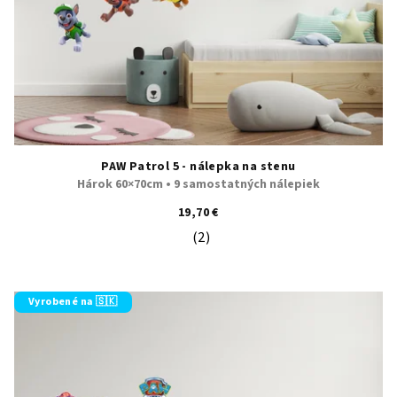
PAW Patrol 5 - nálepka na stenu
Hárok 60×70cm • 9 samostatných nálepiek
19,70 €
(2)
Priemerné hodnotenie produktu je 5
Vyrobené na 🇸🇰