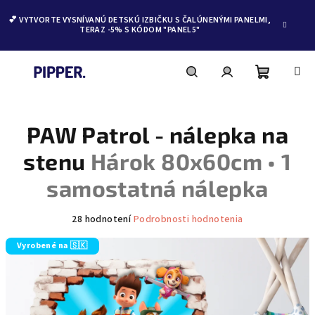
💕 VYTVORTE VYSNÍVANÚ DETSKÚ IZBIČKU S ČALÚNENÝMI PANELMI,
TERAZ -5% S KÓDOM "PANEL5"
Nákupn
Hľadať
Prihlásenie
Prejsť
na
obsah
PAW Patrol - nálepka na
košík
stenu
Hárok 80x60cm • 1
samostatná nálepka
Priemerné
28 hodnotení
Podrobnosti hodnotenia
hodnotenie
produktu
Vyrobené na 🇸🇰
je
4,6
z
5