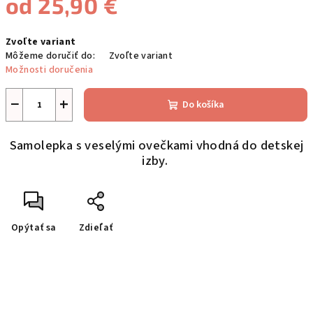
od
25,90 €
Jednotková
Zvoľte variant
cena:
Môžeme doručiť do:
Zvoľte variant
Možnosti doručenia
−
+
Do košíka
Samolepka s veselými ovečkami vhodná do detskej
izby.
Opýtať sa
Zdieľať