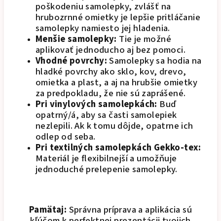
poškodeniu samolepky, zvlášť na
hrubozrnné omietky je lepšie pritláčanie
samolepky namiesto jej hladenia.
Menšie samolepky:
Tie je možné
aplikovať jednoducho aj bez pomoci.
Vhodné povrchy:
Samolepky sa hodia na
hladké povrchy ako sklo, kov, drevo,
omietka a plast, a aj na hrubšie omietky
za predpokladu, že nie sú zaprášené.
Pri vinylových samolepkách:
Buď
opatrný/á, aby sa časti samolepiek
nezlepili. Ak k tomu dôjde, opatrne ich
odlep od seba.
Pri textilných samolepkách Gekko-tex:
Materiál je flexibilnejší a umožňuje
jednoduché prelepenie samolepky.
Pamätaj:
Správna príprava a aplikácia sú
kľúčom k perfektnej prezentácii tvojich