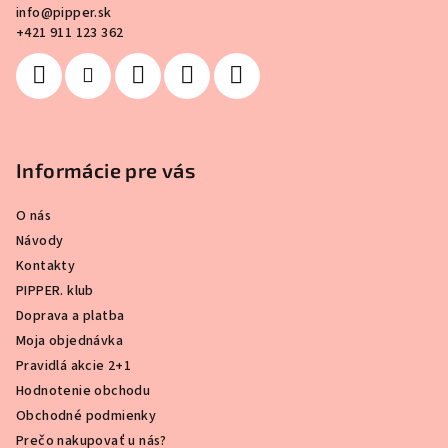
i
info
@
pipper.sk
e
+421 911 123 362
Informácie pre vás
O nás
Návody
Kontakty
PIPPER. klub
Doprava a platba
Moja objednávka
Pravidlá akcie 2+1
Hodnotenie obchodu
Obchodné podmienky
Prečo nakupovať u nás?