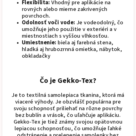
Flexibilita:
Vhodný pre aplikácie na
rovných alebo mierne zakrivených
povrchoch.
Odolnosť voči vode:
Je vodeodolný, čo
umožňuje jeho použitie v exteriéri a v
miestnostiach s vyššou vlhkosťou.
Umiestnenie:
biela aj farebná stena,
hladká aj hrubozrnná omietka, nábytok,
obkladačky
Čo je Gekko-Tex?
Je to textilná samolepiaca tkanina, ktorá má
viaceré výhody. Je obzvlášť populárna pre
svoju schopnosť priliehať na rôzne povrchy
bez bublín a vrások, čo uľahčuje aplikáciu.
Gekko-Tex je tiež známy svojou opätovnou
lepiacou schopnosťou, čo umožňuje ľahké
odstránenie a prelepenie samolepky bez