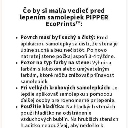
Čo by si mal/a vedieť pred
lepením samolepiek PIPPER
EcoPrints™:
Povrch musí byť suchý a čistý:
Pred
aplikáciou samolepky sa uisti, že stena je
úplne suchá a bez nečistôt. Po novo
natretej stene počkaj aspoň 3-4 týždne.
Pozor na typ farby na stene:
Vyhni sa
farbám s latexom alebo umývateľným
farbám, ktoré môžu znižovať priľnavosť
samolepiek.
Pri veľkých kruhových samolepkách:
Je
lepšie aplikovať samolepku s pomocou
ďalšej osoby pre rovnomerné prilepenie.
Použitie hladítka:
Na hladkých stenách
použi hladítko na odstránenie
vzduchových bublín. Na hrubších stenách
hladítko nepoužívaj, aby nedošlo k