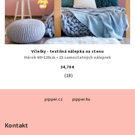
Včielky - textilná nálepka na stenu
Hárok 60×120cm • 15 samostatných nálepiek
34,70 €
(18)
Priemerné hodnotenie produktu je 5
Z
pipper.cz
pipper.hu
á
p
ä
Kontakt
t