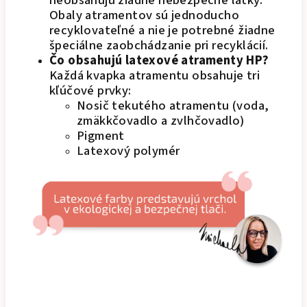
neobsahujú žiadne nebezpečné látky.
Obaly atramentov sú jednoducho
recyklovateľné a nie je potrebné žiadne
špeciálne zaobchádzanie pri recyklácií.
Čo obsahujú latexové atramenty HP?
Každá kvapka atramentu obsahuje tri
kľúčové prvky:
Nosič tekutého atramentu (voda,
zmäkkčovadlo a zvlhčovadlo)
Pigment
Latexový polymér