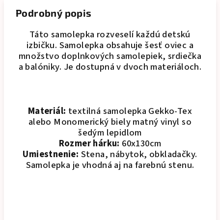
Podrobný popis
Táto samolepka rozveselí každú detskú
izbičku. Samolepka obsahuje šesť oviec a
množstvo doplnkových samolepiek, srdiečka
a balóniky
.
Je dostupná v dvoch materiáloch.
Materiál:
textilná samolepka Gekko-Tex
alebo Monomerický biely matný vinyl so
šedým lepidlom
Rozmer hárku:
60x130cm
Umiestnenie:
Stena, nábytok, obkladačky.
Samolepka je vhodná aj na farebnú stenu.