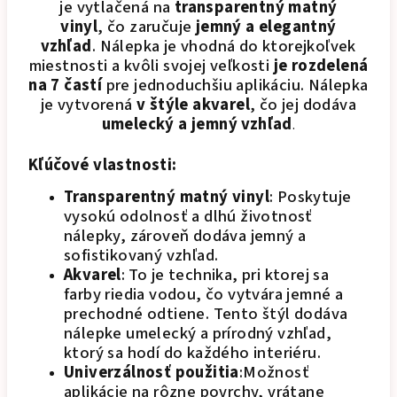
je vytlačená na
transparentný matný
vinyl
, čo zaručuje
jemný a elegantný
vzhľad
. Nálepka je vhodná do ktorejkoľvek
miestnosti a kvôli svojej veľkosti
je rozdelená
na 7 častí
pre jednoduchšiu aplikáciu. Nálepka
je vytvorená
v štýle akvarel
, čo jej dodáva
umelecký a jemný vzhľad
.
Kľúčové vlastnosti:
Transparentný matný vinyl
: Poskytuje
vysokú odolnosť a dlhú životnosť
nálepky, zároveň dodáva jemný a
sofistikovaný vzhľad.
Akvarel
:
To je technika, pri ktorej sa
farby riedia vodou, čo vytvára jemné a
prechodné odtiene. Tento štýl dodáva
nálepke umelecký a prírodný vzhľad,
ktorý sa hodí do každého interiéru.
Univerzálnosť použitia
:
Možnosť
aplikácie na rôzne povrchy, vrátane