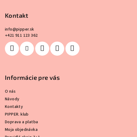
ä
Kontakt
t
i
info
@
pipper.sk
e
+421 911 123 362
Informácie pre vás
O nás
Návody
Kontakty
PIPPER. klub
Doprava a platba
Moja objednávka