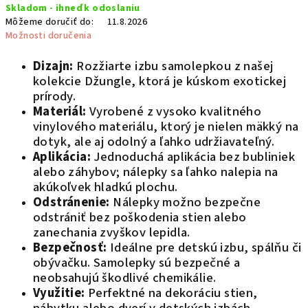
Skladom - ihneď k odoslaniu
cena:
O
Môžeme doručiť do:
11.8.2026
Možnosti doručenia
Dizajn:
Rozžiarte izbu samolepkou z našej
kolekcie Džungle, ktorá je kúskom exotickej
prírody.
Materiál:
Vyrobené z vysoko kvalitného
vinylového materiálu, ktorý je nielen mäkký na
dotyk, ale aj odolný a ľahko udržiavateľný.
Aplikácia:
Jednoduchá aplikácia bez bubliniek
alebo záhybov; nálepky sa ľahko nalepia na
akúkoľvek hladkú plochu.
Odstránenie:
Nálepky možno bezpečne
odstrániť bez poškodenia stien alebo
zanechania zvyškov lepidla.
Bezpečnosť:
Ideálne pre detskú izbu, spálňu či
obývačku. Samolepky sú bezpečné a
neobsahujú škodlivé chemikálie.
Využitie:
Perfektné na dekoráciu stien,