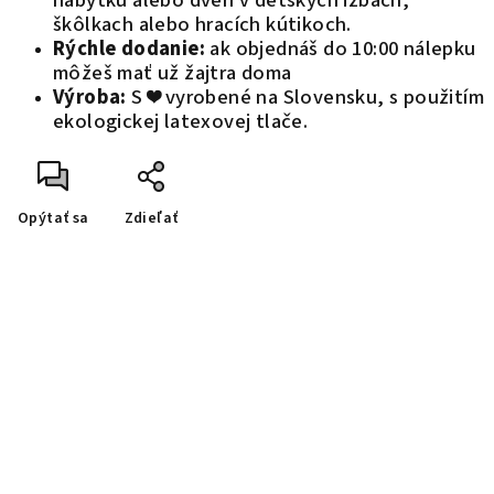
nábytku alebo dverí v detských izbách,
škôlkach alebo hracích kútikoch.
Rýchle dodanie:
ak objednáš do 10:00 nálepku
môžeš mať už žajtra doma
Výroba:
S ❤️ vyrobené na Slovensku, s použitím
ekologickej latexovej tlače.
Opýtať sa
Zdieľať