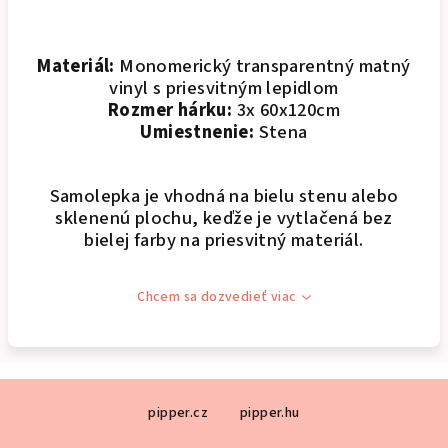
Materiál:
Monomerický transparentný matný
vinyl s priesvitným lepidlom
Rozmer hárku:
3x 60x120cm
Umiestnenie:
Stena
Samolepka je vhodná na bielu stenu alebo
sklenenú plochu, keďže je vytlačená bez
bielej farby na priesvitný materiál.
Chcem sa dozvedieť viac
Z
pipper.cz
pipper.hu
á
p