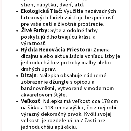
stien, nábytku, dverí, atď.
Ekologická Tlač:
Využitie nezávadných
latexových farieb zaisťuje bezpečnosť
pre vaše deti a životné prostredie.
Živé Farby:
Sýte a odolné farby
poskytujú dlhotrvajúcu krásu a
výraznosť.
Rýchla Renovácia Priestoru:
Zmena
dizajnu alebo aktualizácia vzhľadu izby je
jednoduchá bez potreby maľby alebo
drahých úprav.
Dizajn
: Nálepka obsahuje nádherné
zobrazenie džungle s opicou a
banánovníkmi, vytvorené v modernom
akvarelovom štýle.
Veľkosť
: Nálepka má veľkosť cca 178 cm
na šírku a 118 cm na výšku, čo z nej robí
výrazný dekoračný prvok. Kvôli svojej
veľkosti je rozdelená na 7 častí pre
jednoduchšiu aplikáciu.