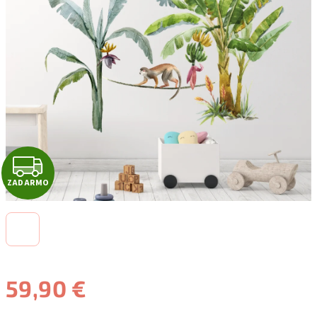
Z
ZADARMO
A
D
A
R
59,90 €
M
Jednotková