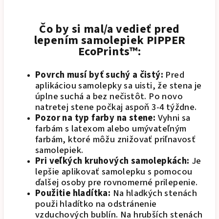
Čo by si mal/a vedieť pred
lepením samolepiek PIPPER
EcoPrints™:
Povrch musí byť suchý a čistý:
Pred
aplikáciou samolepky sa uisti, že stena je
úplne suchá a bez nečistôt. Po novo
natretej stene počkaj aspoň 3-4 týždne.
Pozor na typ farby na stene:
Vyhni sa
farbám s latexom alebo umývateľným
farbám, ktoré môžu znižovať priľnavosť
samolepiek.
Pri veľkých kruhových samolepkách:
Je
lepšie aplikovať samolepku s pomocou
ďalšej osoby pre rovnomerné prilepenie.
Použitie hladítka:
Na hladkých stenách
použi hladítko na odstránenie
vzduchových bublín. Na hrubších stenách