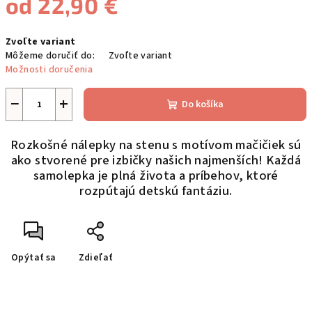
od
22,90 €
Jednotková
Zvoľte variant
cena:
Môžeme doručiť do:
Zvoľte variant
Možnosti doručenia
−
+
Do košíka
Rozkošné nálepky na stenu s motívom mačičiek sú
ako stvorené pre izbičky našich najmenších! Každá
samolepka je plná života a príbehov, ktoré
rozpútajú detskú fantáziu.
Opýtať sa
Zdieľať