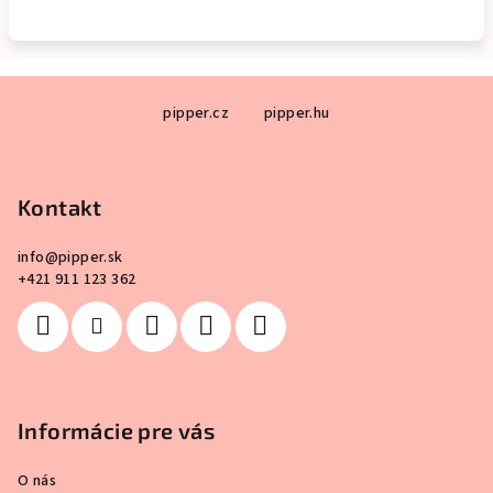
Z
pipper.cz
pipper.hu
á
p
ä
Kontakt
t
i
info
@
pipper.sk
e
+421 911 123 362
Informácie pre vás
O nás