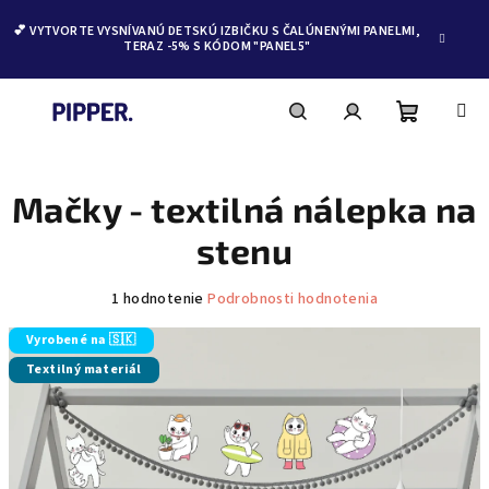
💕 VYTVORTE VYSNÍVANÚ DETSKÚ IZBIČKU S ČALÚNENÝMI PANELMI,
TERAZ -5% S KÓDOM "PANEL5"
Nákupn
Hľadať
Prihlásenie
Prejsť
na
obsah
Mačky - textilná nálepka na
košík
stenu
Priemerné
1 hodnotenie
Podrobnosti hodnotenia
hodnotenie
produktu
Vyrobené na 🇸🇰
je
Textilný materiál
5,0
z
5
hviezdičiek.