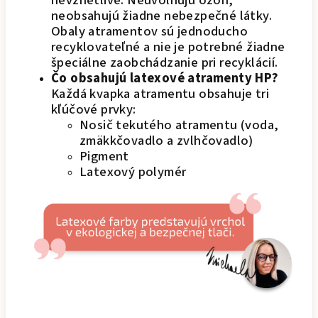
nevznetlivé. Neuvoľňujú ozón,
neobsahujú žiadne nebezpečné látky.
Obaly atramentov sú jednoducho
recyklovateľné a nie je potrebné žiadne
špeciálne zaobchádzanie pri recyklácií.
Čo obsahujú latexové atramenty HP?
Každá kvapka atramentu obsahuje tri
kľúčové prvky:
Nosič tekutého atramentu (voda,
zmäkkčovadlo a zvlhčovadlo)
Pigment
Latexový polymér