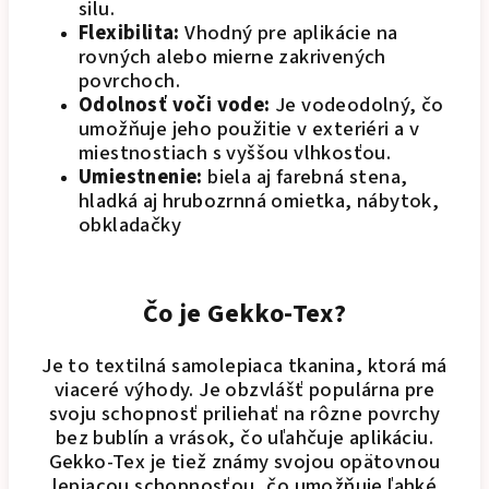
silu.
Flexibilita:
Vhodný pre aplikácie na
rovných alebo mierne zakrivených
povrchoch.
Odolnosť voči vode:
Je vodeodolný, čo
umožňuje jeho použitie v exteriéri a v
miestnostiach s vyššou vlhkosťou.
Umiestnenie:
biela aj farebná stena,
hladká aj hrubozrnná omietka, nábytok,
obkladačky
Čo je Gekko-Tex?
Je to textilná samolepiaca tkanina, ktorá má
viaceré výhody. Je obzvlášť populárna pre
svoju schopnosť priliehať na rôzne povrchy
bez bublín a vrások, čo uľahčuje aplikáciu.
Gekko-Tex je tiež známy svojou opätovnou
lepiacou schopnosťou, čo umožňuje ľahké