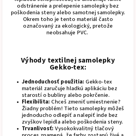
odstránenie a prelepenie samolepky bez
poškodenia steny alebo samotnej samolepky.
Okrem toho je tento materiál často
označovaný za ekologický, pretože
neobsahuje PVC.
Výhody textilnej samolepky
Gekko-tex:
Jednoduchosť použitia:
Gekko-tex
materiál zaručuje hladkú aplikáciu bez
starostí o bubliny alebo pokrčenie.
Flexibilita:
Chceš zmeniť umiestnenie?
Žiadny problém! Tieto samolepky môžeš
jednoducho odlepiť a nalepiť inde bez
zvyškov lepidla alebo poškodenia steny.
Trvanlivosť:
Vysokokvalitný tlačový
proces znamená, že farby zostanú živé a