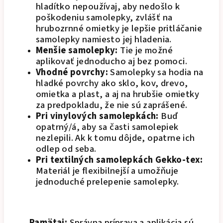
hladítko nepoužívaj, aby nedošlo k
poškodeniu samolepky, zvlášť na
hrubozrnné omietky je lepšie pritláčanie
samolepky namiesto jej hladenia.
Menšie samolepky:
Tie je možné
aplikovať jednoducho aj bez pomoci.
Vhodné povrchy:
Samolepky sa hodia na
hladké povrchy ako sklo, kov, drevo,
omietka a plast, a aj na hrubšie omietky
za predpokladu, že nie sú zaprášené.
Pri vinylových samolepkách:
Buď
opatrný/á, aby sa časti samolepiek
nezlepili. Ak k tomu dôjde, opatrne ich
odlep od seba.
Pri textilných samolepkách Gekko-tex:
Materiál je flexibilnejší a umožňuje
jednoduché prelepenie samolepky.
Pamätaj:
Správna príprava a aplikácia sú