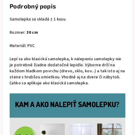
Podrobný popis
Samolepka sa skladá z 1 kusu.
Rozmer:
30 cm
Materiál: PVC
Lepí sa ako klasická samolepka, k nalepeniu samolepky nie
je potrebné žiadne dodatočné lepidlo. Výborne drží na
každom hladkom povrchu (drevo, sklo, kov...) a tak isto aj na
stene s hrubšou omietkou. Vhodné aj na dvere či nábytok.
Ľahko sa aplikuje ako klasická samolepka.