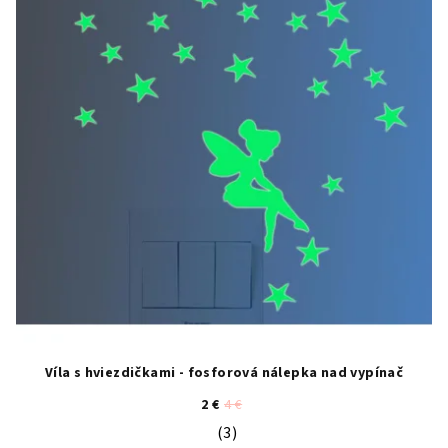
Víla s hviezdičkami - fosforová nálepka nad vypínač
2 €
4 €
(3)
Priemerné hodnotenie produktu je 5