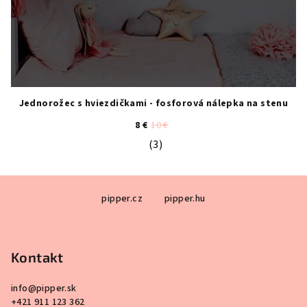
Jednorožec s hviezdičkami - fosforová nálepka na stenu
8 €
10 €
(3)
Priemerné hodnotenie produktu je 5
Z
pipper.cz
pipper.hu
á
p
ä
Kontakt
t
i
info
@
pipper.sk
e
+421 911 123 362