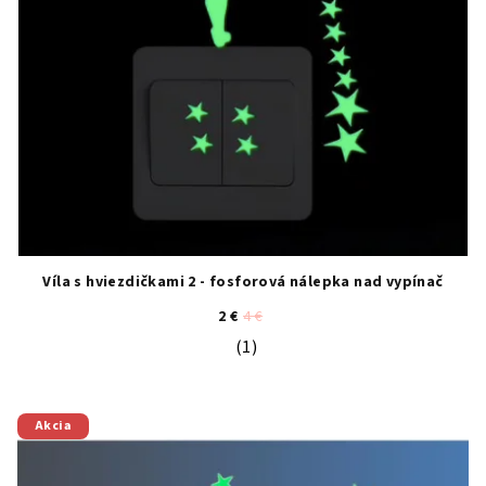
Víla s hviezdičkami 2 - fosforová nálepka nad vypínač
2 €
4 €
(1)
Priemerné hodnotenie produktu je 5
Akcia