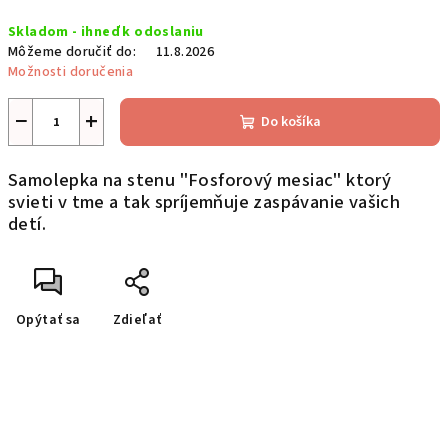
Jednotková
Skladom - ihneď k odoslaniu
cena:
Môžeme doručiť do:
11.8.2026
Možnosti doručenia
−
+
Do košíka
Samolepka na stenu "Fosforový mesiac" ktorý
svieti v tme a tak spríjemňuje zaspávanie vašich
detí.
Opýtať sa
Zdieľať