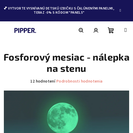
💕 VYTVORTE VYSNÍVANÚ DETSKÚ IZBIČKU S ČALÚNENÝMI PANELMI,
TERAZ -5% S KÓDOM "PANEL5"
Nákupn
Hľadať
Prihlásenie
Prejsť
na
obsah
Fosforový mesiac - nálepka
košík
na stenu
Priemerné
12 hodnotení
Podrobnosti hodnotenia
hodnotenie
produktu
je
4,8
z
5
hviezdičiek.