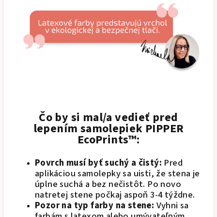
Čo by si mal/a vedieť pred
lepením samolepiek PIPPER
EcoPrints™:
Povrch musí byť suchý a čistý:
Pred
aplikáciou samolepky sa uisti, že stena je
úplne suchá a bez nečistôt. Po novo
natretej stene počkaj aspoň 3-4 týždne.
Pozor na typ farby na stene:
Vyhni sa
farbám s latexom alebo umývateľným