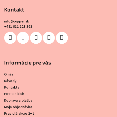
ä
Kontakt
t
i
info
@
pipper.sk
e
+421 911 123 362
Informácie pre vás
O nás
Návody
Kontakty
PIPPER. klub
Doprava a platba
Moja objednávka
Pravidlá akcie 2+1