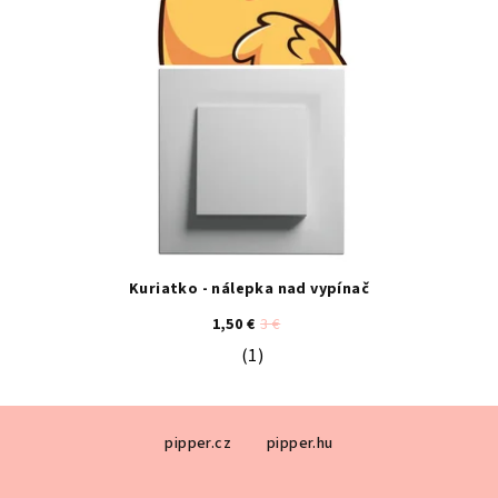
Kuriatko - nálepka nad vypínač
1,50 €
3 €
(1)
Priemerné hodnotenie produktu je 5
Z
pipper.cz
pipper.hu
á
p