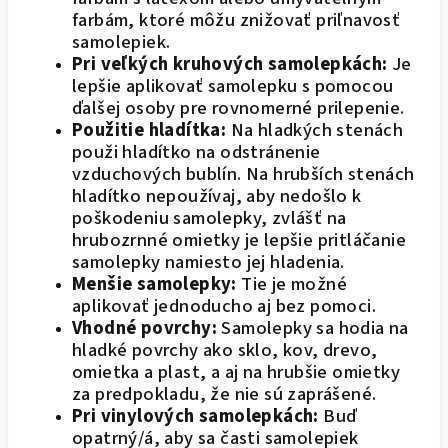
farbám, ktoré môžu znižovať priľnavosť
samolepiek.
Pri veľkých kruhových samolepkách:
Je
lepšie aplikovať samolepku s pomocou
ďalšej osoby pre rovnomerné prilepenie.
Použitie hladítka:
Na hladkých stenách
použi hladítko na odstránenie
vzduchových bublín. Na hrubších stenách
hladítko nepoužívaj, aby nedošlo k
poškodeniu samolepky, zvlášť na
hrubozrnné omietky je lepšie pritláčanie
samolepky namiesto jej hladenia.
Menšie samolepky:
Tie je možné
aplikovať jednoducho aj bez pomoci.
Vhodné povrchy:
Samolepky sa hodia na
hladké povrchy ako sklo, kov, drevo,
omietka a plast, a aj na hrubšie omietky
za predpokladu, že nie sú zaprášené.
Pri vinylových samolepkách:
Buď
opatrný/á, aby sa časti samolepiek