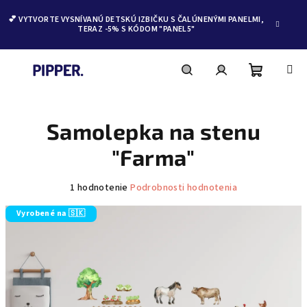
💕 VYTVORTE VYSNÍVANÚ DETSKÚ IZBIČKU S ČALÚNENÝMI PANELMI,
TERAZ -5% S KÓDOM "PANEL5"
Nákupn
Hľadať
Prihlásenie
Prejsť
na
obsah
Samolepka na stenu
košík
"Farma"
Priemerné
1 hodnotenie
Podrobnosti hodnotenia
hodnotenie
produktu
Vyrobené na 🇸🇰
je
5,0
z
5
hviezdičiek.