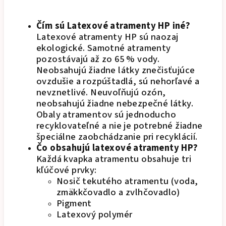
Čím sú Latexové atramenty HP iné?
Latexové atramenty HP sú naozaj
ekologické. Samotné atramenty
pozostávajú až zo 65 % vody.
Neobsahujú žiadne látky znečisťujúce
ovzdušie a rozpúštadlá, sú nehorľavé a
nevznetlivé. Neuvoľňujú ozón,
neobsahujú žiadne nebezpečné látky.
Obaly atramentov sú jednoducho
recyklovateľné a nie je potrebné žiadne
špeciálne zaobchádzanie pri recyklácií.
Čo obsahujú latexové atramenty HP?
Každá kvapka atramentu obsahuje tri
kľúčové prvky:
Nosič tekutého atramentu (voda,
zmäkkčovadlo a zvlhčovadlo)
Pigment
Latexový polymér