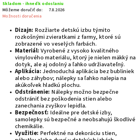
Skladom - ihneď k odoslaniu
cena:
Môžeme doručiť do:
7.8.2026
Možnosti doručenia
Dizajn:
Rozžiarte detskú izbu týmito
rozkošnými zvieratkami z farmy, ktoré sú
zobrazené vo veselých farbách.
Materiál:
Vyrobené z vysoko kvalitného
vinylového materiálu, ktorý je nielen mäkký na
dotyk, ale aj odolný a ľahko udržiavateľný.
Aplikácia:
Jednoduchá aplikácia bez bubliniek
alebo záhybov; nálepky sa ľahko nalepia na
akúkoľvek hladkú plochu.
Odstránenie:
Nálepky možno bezpečne
odstrániť bez poškodenia stien alebo
zanechania zvyškov lepidla.
Bezpečnosť:
Ideálne pre detské izby,
samolepky sú bezpečné a neobsahujú škodlivé
chemikálie.
Využitie:
Perfektné na dekoráciu stien,