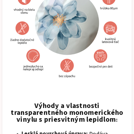
Výhody a vlastnosti
transparentného monomerického
vinylu s priesvitným
lepidlom
:
Lesklá povrchová úprava:
Dodáva