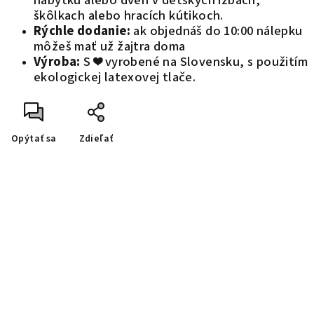
nábytku alebo dverí v detských izbách,
škôlkach alebo hracích kútikoch.
Rýchle dodanie:
ak objednáš do 10:00 nálepku
môžeš mať už žajtra doma
Výroba:
S ❤️ vyrobené na Slovensku, s použitím
ekologickej latexovej tlače.
Opýtať sa
Zdieľať