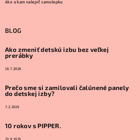
Ako a kam nalepiť samolepku
BLOG
Ako zmeniť detskú izbu bez veľkej
prerábky
16.7.2026
Prečo sme si zamilovali čalúnené panely
do detskej izby?
7.2.2026
10 rokov s PIPPER.
23.9.2025