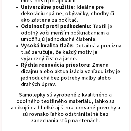
miestnosti po aplikácii.
Univerzálne použitie:
Ideálne pre
dekoráciu spálne, obývačky, chodby či
ako zástena za počítač.
Odolnosť proti poškodeniu:
Textil je
odolný voči menším poškriabaniam a
umožňujú jednoduché čistenie.
Vysoká kvalita tlače:
Detailná a precízna
tlač zaručuje, že každý motív je
vyjadrený čisto a jasne.
Rýchla renovácia priestoru:
Zmena
dizajnu alebo aktualizácia vzhľadu izby je
jednoduchá bez potreby maľby alebo
drahých úprav.
Samolepky sú vyrobené z kvalitného a
odolného textilného materiálu, ľahko sa
aplikujú na hladké aj štrukturované povrchy a
sú rovnako ľahko odstrániteľné bez
zanechania stôp na stenách.