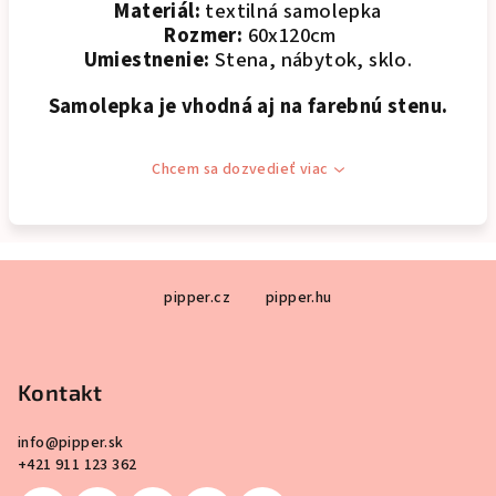
Materiál:
textilná samolepka
Rozmer:
60x120cm
Umiestnenie:
Stena, nábytok, sklo.
Samolepka je vhodná aj na farebnú stenu.
Chcem sa dozvedieť viac
Z
pipper.cz
pipper.hu
á
p
ä
Kontakt
t
i
info
@
pipper.sk
e
+421 911 123 362