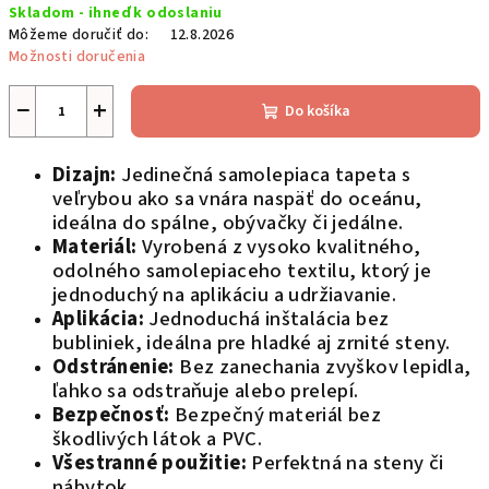
Skladom - ihneď k odoslaniu
cena:
Môžeme doručiť do:
12.8.2026
Možnosti doručenia
−
+
Do košíka
Dizajn:
Jedinečná samolepiaca tapeta s
veľrybou ako sa vnára naspäť do oceánu,
ideálna do spálne, obývačky či jedálne.
Materiál:
Vyrobená z vysoko kvalitného,
odolného samolepiaceho textilu, ktorý je
jednoduchý na aplikáciu a udržiavanie.
Aplikácia:
Jednoduchá inštalácia bez
bubliniek, ideálna pre hladké aj zrnité steny.
Odstránenie:
Bez zanechania zvyškov lepidla,
ľahko sa odstraňuje alebo prelepí.
Bezpečnosť:
Bezpečný materiál bez
škodlivých látok a PVC.
Všestranné použitie:
Perfektná na steny či
nábytok.