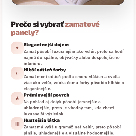
Prečo si vybrať
zamatové
panely?
Elegantnejší dojem
✦
Zamat pôsobí luxusnejšie ako velúr, preto sa hodí
najmä do spálne, obývačky alebo dospelejšieho
interiéru.
Hlbší odtieň farby
◐
Zamat mení odtieň podľa smeru vlákien a svetla
viac ako velúr, vďaka čomu farby pôsobia hlbšie a
elegantnejšie.
Prémiovejší povrch
★
Na pohľad aj dotyk pôsobí jemnejšie a
uhladenejšie, preto je vhodný tam, kde chceš
luxusnejší výsledok.
Hustejšia látka
▥
Zamat má vyššiu gramáž než velúr, preto pôsobí
plnšie, uhladenejšie a vizuálne hodnotnejšie.