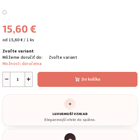
15,60 €
Jednotková
od 15,60 € / 1 ks
cena:
Zvoľte variant
Môžeme doručiť do:
Zvoľte variant
Možnosti doručenia
−
+
Do košíka
✦
LUXUSNEJŠÍ VZHĽAD
Elegantnejší efekt do spálne.
☁︎