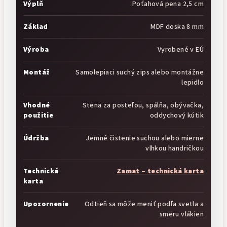
Výplň
Poťahová pena 2,5 cm
Základ
MDF doska 8 mm
Výroba
Vyrobené v EÚ
Montáž
Samolepiaci suchý zips alebo montážne
lepidlo
Vhodné
Stena za posteľou, spálňa, obývačka,
použitie
oddychový kútik
Údržba
Jemné čistenie suchou alebo mierne
vlhkou handričkou
Technická
Zamat – technická karta
karta
Upozornenie
Odtieň sa môže meniť podľa svetla a
smeru vlákien