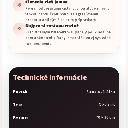
Čistenie rieš jemne
✼
Povrch odporúčame čistiť suchou alebo mierne
vlhkou handričkou. Vyhni sa agresívnemu
drhnutiu a silným čistiacim prípravkom.
Najprv si zostavu rozlož
❖
Pred finálnym nalepením si panely poukladaj na
zem a skontroluj farby, smer vlákien aj výsledné
rozmiestnenie.
Technické informácie
Povrch
Zamatová látka
Tvar
Obdĺžnik
Rozmer
70 × 30 cm