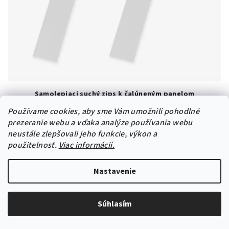
Samolepiaci suchý zips k čalúneným panelom
1,97 €
Používame cookies, aby sme Vám umožnili pohodlné
Jednotková
0,99 € / 1 ks
prezeranie webu a vďaka analýze používania webu
cena:
neustále zlepšovali jeho funkcie, výkon a
(13)
Priemerné hodnotenie produktu je 5
použitelnosť.
Viac informácií.
Nastavenie
Zamatová látka
22 farieb
-5% s kódom: panel5
Súhlasím