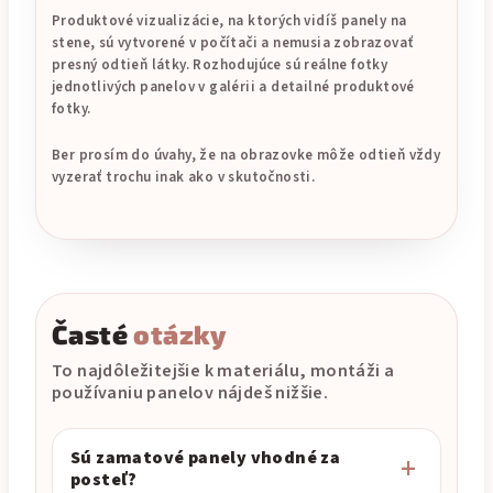
Produktové vizualizácie, na ktorých vidíš panely na
stene, sú vytvorené v počítači a nemusia zobrazovať
presný odtieň látky. Rozhodujúce sú reálne fotky
jednotlivých panelov v galérii a detailné produktové
fotky.
Ber prosím do úvahy, že na obrazovke môže odtieň vždy
vyzerať trochu inak ako v skutočnosti.
Časté
otázky
To najdôležitejšie k materiálu, montáži a
používaniu panelov nájdeš nižšie.
Sú zamatové panely vhodné za
posteľ?