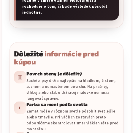
rozdiel v smere vlákien viditeľnejší a
rozhoduje o tom, či bude výsledok pôsobiť
jednotne.
Dôležité
informácie pred
kúpou
Povrch steny je dôležitý
▥
Suché zipsy držia najlepšie na hladkom, čistom,
suchom a odmastenom povrchu. Na prašnej,
vlhkej alebo slabo držiacej maľovke nemusia
fungovať správne.
Farba sa mení podľa svetla
◐
Zamat môže v rôznom svetle pôsobiť svetlejšie
alebo tmavšie. Pri väčších zostavách preto
odporúčame skontrolovať smer vlákien ešte pred
montážou.