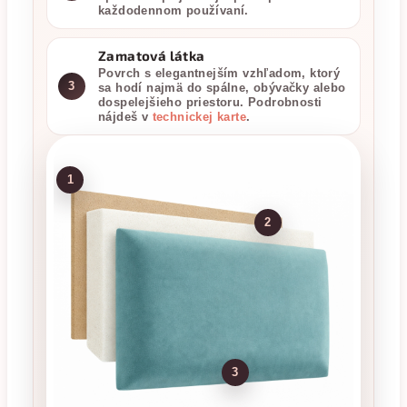
každodennom používaní.
Zamatová látka
Povrch s elegantnejším vzhľadom, ktorý
3
sa hodí najmä do spálne, obývačky alebo
dospelejšieho priestoru. Podrobnosti
nájdeš v
technickej karte
.
1
2
3