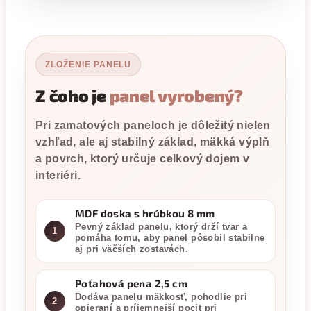
ZLOŽENIE PANELU
Z čoho je
panel vyrobený?
Pri zamatových paneloch je dôležitý nielen
vzhľad, ale aj stabilný základ, mäkká výplň
a povrch, ktorý určuje celkový dojem v
interiéri.
MDF doska s hrúbkou 8 mm
Pevný základ panelu, ktorý drží tvar a
1
pomáha tomu, aby panel pôsobil stabilne
aj pri väčších zostavách.
Poťahová pena 2,5 cm
Dodáva panelu mäkkosť, pohodlie pri
2
opieraní a príjemnejší pocit pri