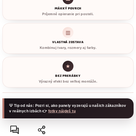
MÄKKÝ POVRCH
Príjemné opieranie pri posteli.
▥
VLASTNÁ ZOSTAVA
Kombinuj tvary, rozmery aj farby.
★
BEZ PRERÁBKY
Výrazný efekt bez veľkej montáže.
💡 Tip od nás: Pozri si, ako panely vyzerajú u našich zákazníkov
v reálnych izbách 👉
fotky nájdeš tu