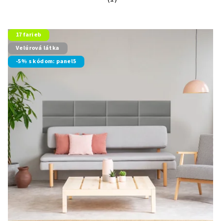
Priemerné hodnotenie produktu je 5
17 farieb
Velúrová látka
-5% s kódom: panel5