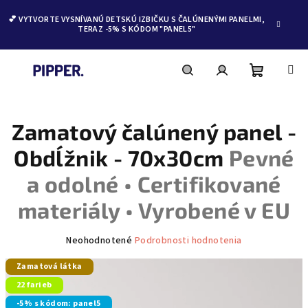
💕 VYTVORTE VYSNÍVANÚ DETSKÚ IZBIČKU S ČALÚNENÝMI PANELMI,
TERAZ -5% S KÓDOM "PANEL5"
Nákupn
Hľadať
Prihlásenie
Prejsť
na
obsah
Zamatový čalúnený panel -
košík
Obdĺžnik - 70x30cm
Pevné
a odolné • Certifikované
materiály • Vyrobené v EU
Priemerné
Neohodnotené
Podrobnosti hodnotenia
hodnotenie
produktu
Zamatová látka
je
22 farieb
0,0
-5% s kódom: panel5