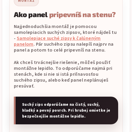
MONTÁŽ
Ako panel
pripevníš na stenu?
Najjednoduchšia montáž je pomocou
samolepiacich suchých zipsov, ktoré nájdeš tu
-
Samolepiace suché zipsy k čalúneným
panelom
. Pár suchého zipsu nalepíš najprv na
panel a potom to celé pripevníš na stenu.
Ak chceš trvácnejšie riešenie, môžeš použiť
montážne lepidlo. To odporúčame najmä pri
stenách, kde si nie si istá priľnavosťou
suchého zipsu, alebo keď panel neplánuješ
presúvať.
Suchý zips odporúčame na čistý, suchý,
hladký a pevný povrch. Pri hrubej omietke je
bezpečnejšie montážne lepidlo.