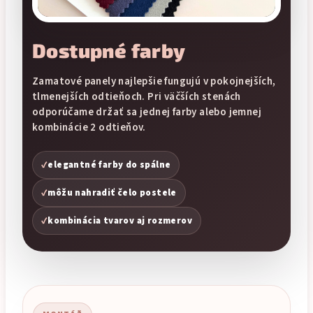
Dostupné farby
Zamatové panely najlepšie fungujú v pokojnejších,
tlmenejších odtieňoch. Pri väčších stenách
odporúčame držať sa jednej farby alebo jemnej
kombinácie 2 odtieňov.
✓
elegantné farby do spálne
✓
môžu nahradiť čelo postele
✓
kombinácia tvarov aj rozmerov