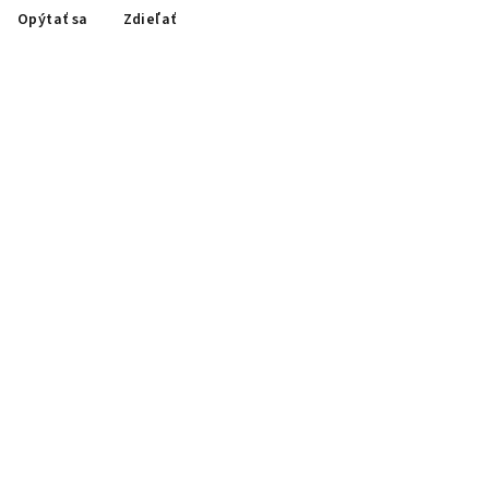
Opýtať sa
Zdieľať