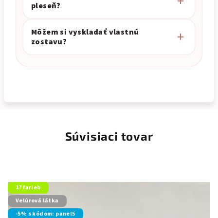
pleseň?
Môžem si vyskladať vlastnú
zostavu?
Súvisiaci tovar
17 farieb
Velúrová látka
-5% s kódom: panel5