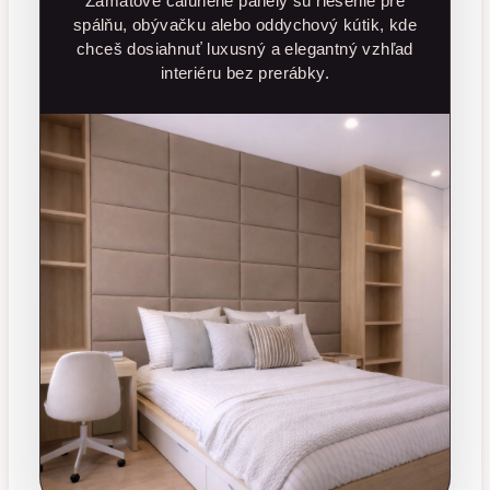
Zamatové čalúnené panely sú riešenie pre
spálňu, obývačku alebo oddychový kútik, kde
chceš dosiahnuť luxusný a elegantný vzhľad
interiéru bez prerábky.