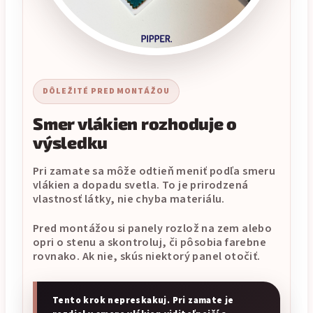
DÔLEŽITÉ PRED MONTÁŽOU
Smer vlákien rozhoduje o
výsledku
Pri zamate sa môže odtieň meniť podľa smeru
vlákien a dopadu svetla. To je prirodzená
vlastnosť látky, nie chyba materiálu.
Pred montážou si panely rozlož na zem alebo
opri o stenu a skontroluj, či pôsobia farebne
rovnako. Ak nie, skús niektorý panel otočiť.
Tento krok nepreskakuj. Pri zamate je